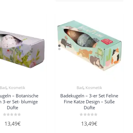
Varian
auf.
Die
Option
können
auf
der
Produkt
gewähl
werde
,
,
Bad
Kosmetik
Bad
Kosmetik
ugeln – Botanische
Badekugeln – 3-er Set Feline
n 3-er Set- blumige
Fine Katze Design – Süße
Düfte
Düfte
Bewertet
Bewertet
13,49
€
13,49
€
mit
mit
0
0
von
von