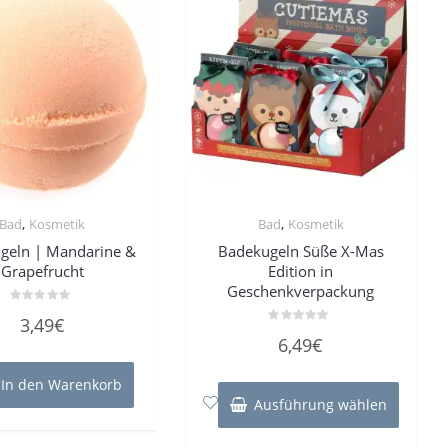
,
,
Bad
Kosmetik
Bad
Kosmetik
geln | Mandarine &
Badekugeln Süße X-Mas
Grapefrucht
Edition in
Geschenkverpackung
Bewertet
3,49
€
mit
Bewertet
0
6,49
€
mit
von
0
5
von
Dieses
In den Warenkorb
5
Produk
Ausführung wählen
weist
mehrer