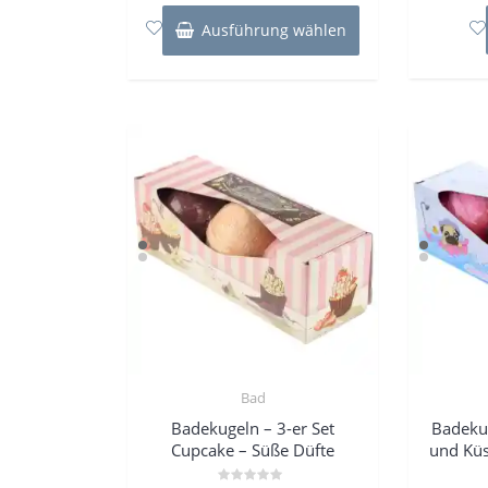
Dieses
5
Produkt
Ausführung wählen
weist
mehrere
Varianten
auf.
Die
Optionen
können
auf
der
Produktseite
gewählt
werden
Bad
Badekugeln – 3-er Set
Badeku
Cupcake – Süße Düfte
und Küs