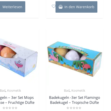
5
5
Weiterlesen
In den Warenkorb
,
,
Bad
Kosmetik
Bad
Kosmetik
geln – 3er Set Mops
Badekugeln -3er Set Flamingo
se – Fruchtige Düfte
Badekugel – Tropische Düfte