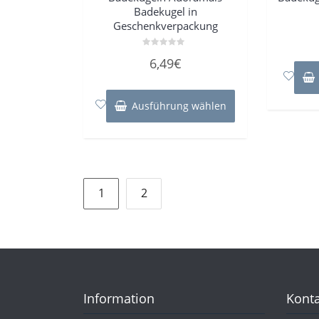
Badekugel in
Geschenkverpackung
Bewertet
6,49
€
mit
0
von
Dieses
5
Produkt
Ausführung wählen
weist
mehrere
Varianten
auf.
Die
Seitennummerierung
Optionen
1
2
können
der
auf
Beiträge
der
Produktseite
gewählt
werden
Information
Konta