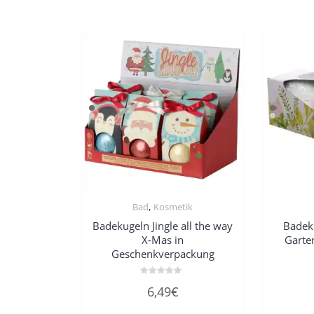
,
Bad
Kosmetik
Badekugeln Jingle all the way
Badek
X-Mas in
Garte
Geschenkverpackung
Bewertet
6,49
€
mit
0
von