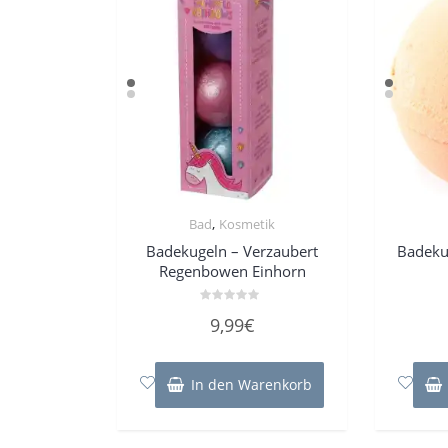
,
Bad
Kosmetik
Badekugeln – Verzaubert
Badeku
Regenbowen Einhorn
Bewertet
9,99
€
mit
0
von
5
In den Warenkorb