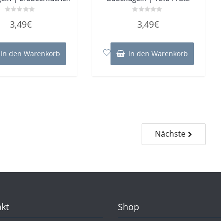
Bewertet
Bewertet
3,49
€
3,49
€
mit
mit
0
0
von
von
5
5
In den Warenkorb
In den Warenkorb
Nächste
kt
Shop