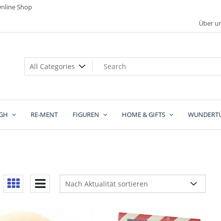
nline Shop
Über u
GH
RE-MENT
FIGUREN
HOME & GIFTS
WUNDERT