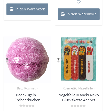
5
In den Warenkorb
In den Warenkorb
,
,
Bad
Kosmetik
Kosmetik
Nagelfeilen
Badekugeln |
Nagelfeile Maneki Neko
Erdbeerkuchen
Glückskatze 4er Set
Bewertet
Bewertet