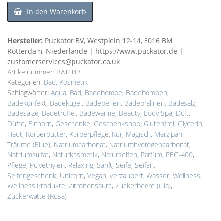
In den Warenkorb
Hersteller:
Puckator BV, Westplein 12-14, 3016 BM
Rotterdam, Niederlande | https://www.puckator.de |
customerservices@puckator.co.uk
Artikelnummer:
BATH43
Kategorien:
Bad
,
Kosmetik
Schlagwörter:
Aqua
,
Bad
,
Badebombe
,
Badebomben
,
Badekonfekt
,
Badekugel
,
Badeperlen
,
Badepralinen
,
Badesalz
,
Badesalze
,
Badetrüffel
,
Badewanne
,
Beauty
,
Body Spa
,
Duft
,
Düfte
,
Einhorn
,
Geschenke
,
Geschenkshop
,
Glutenfrei
,
Glycerin
,
Haut
,
Körperbutter
,
Körperpflege
,
Kur
,
Magisch
,
Marzipan
Träume (Blue)
,
Natriumcarbonat
,
Natriumhydrogencarbonat
,
Natriumsulfat
,
Naturkosmetik
,
Naturseifen
,
Parfüm
,
PEG-400
,
Pflege
,
Polyethylen
,
Relaxing
,
Sanft
,
Seife
,
Seifen
,
Seifengeschenk
,
Unicorn
,
Vegan
,
Verzaubert
,
Wasser
,
Wellness
,
Wellness Produkte
,
Zitronensäure
,
Zuckerbeere (Lila)
,
Zuckerwatte (Rosa)