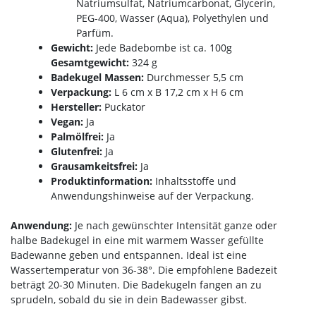
Natriumsulfat, Natriumcarbonat, Glycerin,
PEG-400, Wasser (Aqua), Polyethylen und
Parfüm.
Gewicht:
Jede Badebombe ist ca. 100g
Gesamtgewicht:
324 g
Badekugel Massen:
Durchmesser 5,5 cm
Verpackung:
L 6 cm x B 17,2 cm x H 6 cm
Hersteller:
Puckator
Vegan:
Ja
Palmölfrei:
Ja
Glutenfrei:
Ja
Grausamkeitsfrei:
Ja
Produktinformation:
Inhaltsstoffe und
Anwendungshinweise auf der Verpackung.
Anwendung:
Je nach gewünschter Intensität ganze oder
halbe Badekugel in eine mit warmem Wasser gefüllte
Badewanne geben und entspannen. Ideal ist eine
Wassertemperatur von 36-38°. Die empfohlene Badezeit
beträgt 20-30 Minuten. Die Badekugeln fangen an zu
sprudeln, sobald du sie in dein Badewasser gibst.