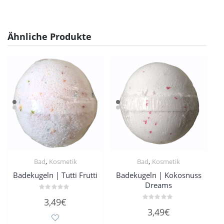
Ähnliche Produkte
,
,
Bad
Kosmetik
Bad
Kosmetik
Badekugeln | Tutti Frutti
Badekugeln | Kokosnuss
Dreams
Bewertet
3,49
€
mit
Bewertet
0
3,49
€
mit
von
0
5
von