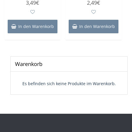
3,49
€
2,49
€
mit
mit
0
0
von
von
5
5
In den Warenkorb
In den Warenkorb
Warenkorb
Es befinden sich keine Produkte im Warenkorb.