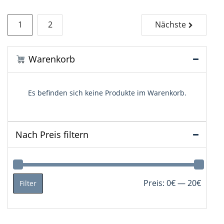
Die
Optionen
Seitennummerierung
können
1
2
Nächste
auf
der
der
Beiträge
Produktseite
Warenkorb
gewählt
werden
Es befinden sich keine Produkte im Warenkorb.
Nach Preis filtern
Min.
Max.
Preis:
0€
—
20€
Filter
Preis
Preis