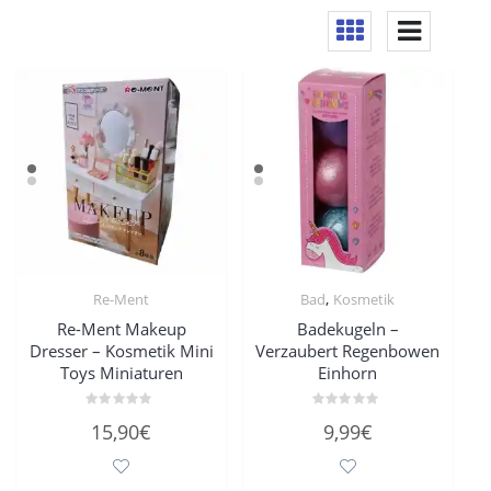
,
Re-Ment
Bad
Kosmetik
Re-Ment Makeup
Badekugeln –
Dresser – Kosmetik Mini
Verzaubert Regenbowen
Toys Miniaturen
Einhorn
Bewertet
Bewertet
15,90
€
9,99
€
mit
mit
0
0
von
von
5
5
Dieses