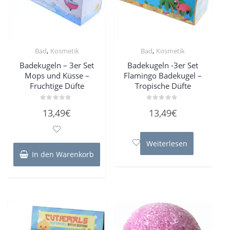
,
,
Bad
Kosmetik
Bad
Kosmetik
Badekugeln – 3er Set
Badekugeln -3er Set
Mops und Küsse –
Flamingo Badekugel –
Fruchtige Düfte
Tropische Düfte
Bewertet
Bewertet
13,49
€
13,49
€
mit
mit
0
0
von
von
5
5
Weiterlesen
In den Warenkorb