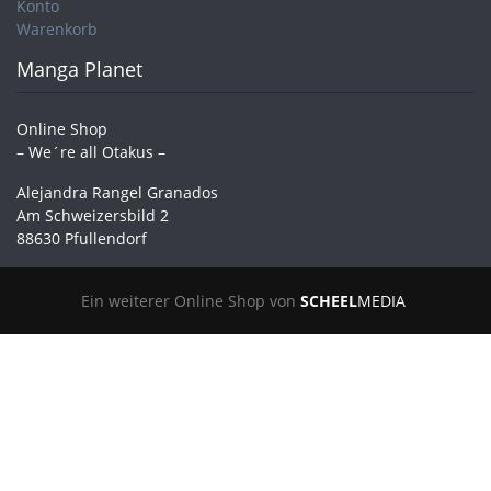
Konto
Warenkorb
Manga Planet
Online Shop
– We´re all Otakus –
Alejandra Rangel Granados
Am Schweizersbild 2
88630 Pfullendorf
Ein weiterer Online Shop von
SCHEEL
MEDIA