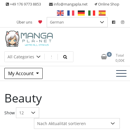
Skip
+49 176 9773 8853
info@mangapla.net
Online Shop
to
content
Über uns
Split Part Online Shop
Manga Planet
0
Total
0,00
€
My Account
Beauty
Show