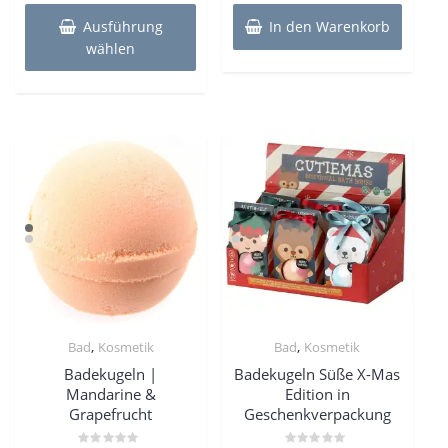
Produkt
Ausführung
In den Warenkorb
weist
wählen
mehrere
Varianten
auf.
Die
Optionen
können
auf
der
Produktseite
gewählt
werden
,
,
Bad
Kosmetik
Bad
Kosmetik
Badekugeln |
Badekugeln Süße X-Mas
Mandarine &
Edition in
Grapefrucht
Geschenkverpackung