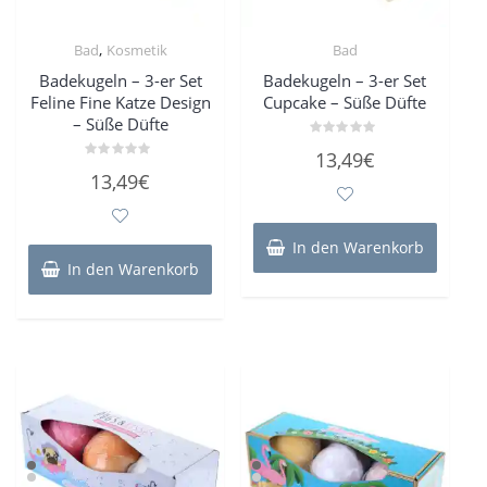
,
Bad
Kosmetik
Bad
Badekugeln – 3-er Set
Badekugeln – 3-er Set
Feline Fine Katze Design
Cupcake – Süße Düfte
– Süße Düfte
Bewertet
13,49
€
mit
Bewertet
0
13,49
€
mit
von
0
5
von
5
In den Warenkorb
In den Warenkorb