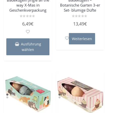
Badekugeln Jingle all the
Badekugeln –
way X-Mas in
Botanische Garten 3-er
Geschenkverpackung
Set- blumige Düfte
Bewertet
Bewertet
6,49
€
13,49
€
mit
mit
0
0
von
von
5
5
Dieses
Weiterlesen
Produkt
Ausführung
weist
wählen
mehrere
Varianten
auf.
Die
Optionen
können
auf
der
Produktseite
gewählt
werden