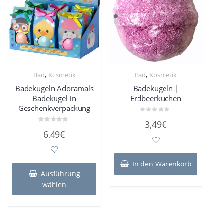
,
,
Bad
Kosmetik
Bad
Kosmetik
Badekugeln Adoramals
Badekugeln |
Badekugel in
Erdbeerkuchen
Geschenkverpackung
Bewertet
3,49
€
mit
Bewertet
0
6,49
€
mit
von
0
5
von
5
Dieses
In den Warenkorb
Produkt
Ausführung
weist
wählen
mehrere
Varianten
auf.