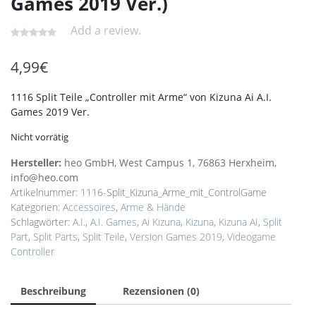
Games 2019 Ver.)
Add a review.
4,99
€
1116 Split Teile „Controller mit Arme“ von Kizuna Ai A.I.
Games 2019 Ver.
Nicht vorrätig
Hersteller:
heo GmbH, West Campus 1, 76863 Herxheim,
info@heo.com
Artikelnummer:
1116-Split_Kizuna_Ärme_mit_ControlGame
Kategorien:
Accessoires
,
Arme & Hände
Schlagwörter:
A.I.
,
A.I. Games
,
Ai Kizuna
,
Kizuna
,
Kizuna AI
,
Split
Part
,
Split Parts
,
Split Teile
,
Version Games 2019
,
Videogame
Controller
Beschreibung
Rezensionen (0)