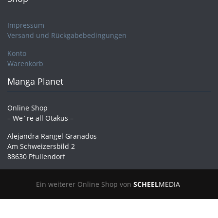
Impressum
Versand und Rückgabebedingungen
Konto
Warenkorb
Manga Planet
Online Shop
– We´re all Otakus –
Alejandra Rangel Granados
Am Schweizersbild 2
88630 Pfullendorf
Ein weiterer Online Shop von
SCHEEL
MEDIA