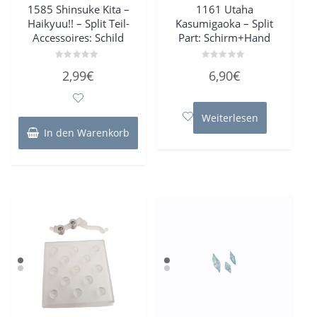
1585 Shinsuke Kita –
1161 Utaha
Haikyuu!! – Split Teil-
Kasumigaoka – Split
Accessoires: Schild
Part: Schirm+Hand
Bewertet
Bewertet
2,99
€
6,90
€
mit
mit
0
0
von
von
5
5
Weiterlesen
In den Warenkorb