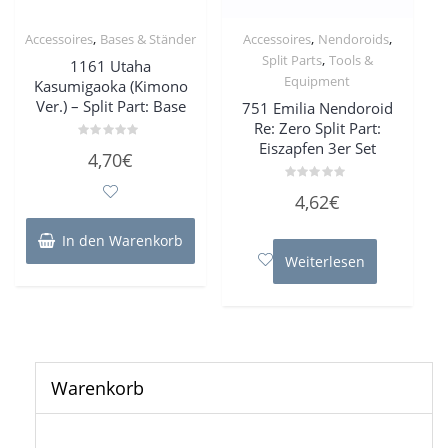
,
,
,
Accessoires
Bases & Ständer
Accessoires
Nendoroids
,
Split Parts
Tools &
1161 Utaha
Equipment
Kasumigaoka (Kimono
Ver.) – Split Part: Base
751 Emilia Nendoroid
Re: Zero Split Part:
Eiszapfen 3er Set
Bewertet
4,70
€
mit
0
von
Bewertet
5
4,62
€
mit
0
von
In den Warenkorb
5
Weiterlesen
Warenkorb