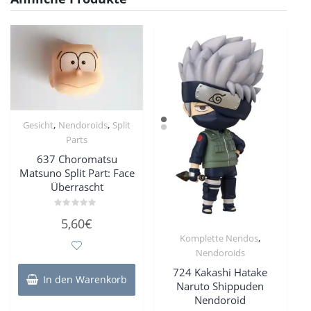
,
,
Gesicht
Nendoroids
Split
Parts
637 Choromatsu
Matsuno Split Part: Face
Überrascht
Bewertet
5,60
€
mit
0
,
Komplette Nendos
von
5
Nendoroids
724 Kakashi Hatake
In den Warenkorb
Naruto Shippuden
Nendoroid