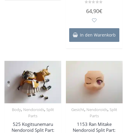
Bewertet
64,90
€
mit
0
von
5
In den Warenkorb
,
,
,
,
Body
Nendoroids
Split
Gesicht
Nendoroids
Split
Parts
Parts
525 Kogitsunemaru
1153 Ran Mitake
Nendoroid Split Part:
Nendoroid Split Part: