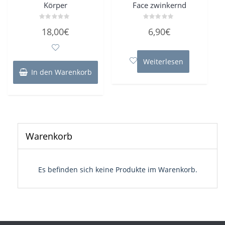
Körper
Face zwinkernd
Bewertet
Bewertet
18,00
€
6,90
€
mit
mit
0
0
von
von
5
5
Weiterlesen
In den Warenkorb
Warenkorb
Es befinden sich keine Produkte im Warenkorb.