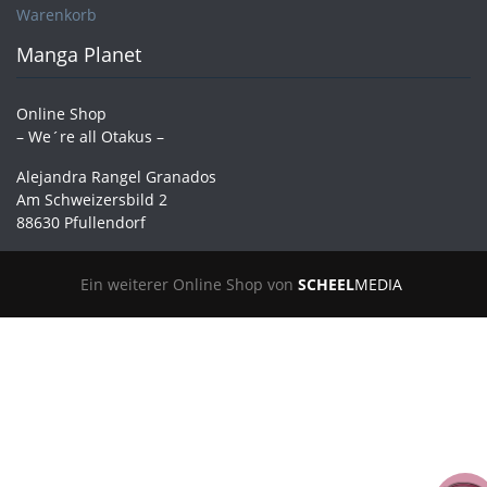
Warenkorb
Manga Planet
Online Shop
– We´re all Otakus –
Alejandra Rangel Granados
Am Schweizersbild 2
88630 Pfullendorf
Ein weiterer Online Shop von
SCHEEL
MEDIA