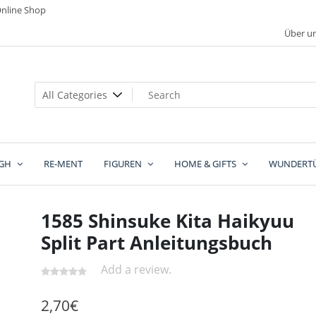
nline Shop
Über u
GH
RE-MENT
FIGUREN
HOME & GIFTS
WUNDERT
1585 Shinsuke Kita Haikyuu
Split Part Anleitungsbuch
Add a review.
2,70
€