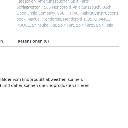
Kategorien:
Anleitungsbücher
,
Split Parts
Schlagwörter:
1585 Nendoroid
,
Anleitungsbuch
,
Buch
,
Good Smile Company
,
GSC
,
Haikyu
,
Haikyuu!
,
instructions
book
,
Manual
,
Nendoroid
,
Nendoroid 1585
,
ORANGE
ROUGE
,
Shinsuke Kita
,
Split Part
,
Split Parts
,
Split Teile
en
Rezensionen (0)
en Bilder vom Endprodukt abweichen können.
nd und daher können die Endprodukte variieren.