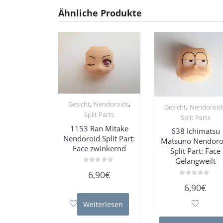
Ähnliche Produkte
,
,
Gesicht
Nendoroids
,
Gesicht
Nendoroid
Split Parts
Split Parts
1153 Ran Mitake
638 Ichimatsu
Nendoroid Split Part:
Matsuno Nendoro
Face zwinkernd
Split Part: Face
Gelangweilt
Bewertet
6,90
€
mit
0
Bewertet
6,90
€
von
mit
5
0
von
Weiterlesen
5