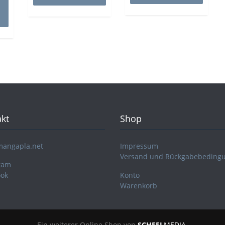
kt
Shop
mangapla.net
Impressum
Versand und Rückgabebeding
ram
ook
Konto
Warenkorb
Ein weiterer Online Shop von
SCHEEL
MEDIA