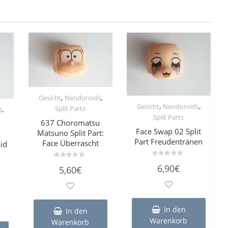
,
,
Gesicht
Nendoroids
,
,
Gesicht
Nendoroids
Split Parts
,
s
Split Parts
637 Choromatsu
Face Swap 02 Split
Matsuno Split Part:
Part Freudentränen
Face Überrascht
id
Bewertet
Bewertet
6,90
€
5,60
€
mit
mit
0
0
von
von
5
5
In den
In den
Warenkorb
Warenkorb