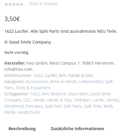
Add a review.
3,50
€
1622 Lucifer. Alle Split Parts sind ausnahmslos NEU Teile.
© Good Smile Company
Nicht vorrätig
Hersteller:
heo GmbH, West Campus 1, 76863 Herxheim,
info@heo.com
Artikelnummer:
1622. Lucifer_Arm, Hände & Glas
Kategorien:
Accessoires
,
Arme & Hände
,
Lebensmittel
,
Split
Parts
,
Tools & Equipment
Schlagwörter:
1622
,
Arm
,
Besteck
,
Glass Wein
,
Good Smile
Company
,
GSC
,
hände
,
Hände & Glas
,
Helltaker
,
Lucifer
,
Nendo
,
Nendoroid
,
Pancakes
,
Split Part
,
Split Parts
,
Split Teile
,
Weiß
,
Weiße Handschuhe
Beschreibung
Zusätzliche Informationen