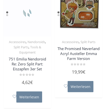
,
,
,
Accessoires
Nendoroids
Accessoires
Split Parts
,
Split Parts
Tools &
The Promised Neverland
Equipment
Acryl Austeller Emma
Farm Version
751 Emilia Nendoroid
Re: Zero Split Part:
Eiszapfen 3er Set
Bewertet
19,99
€
mit
0
von
Bewertet
4,62
€
5
mit
0
Weiterlesen
von
5
Weiterlesen