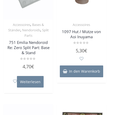
,
Accessoires
Bases &
Accessoires
,
,
Ständer
Nendoroids
Split
1097 Hut / Mütze von
Parts
Aoi Inuyama
751 Emilia Nendoroid
Re: Zero Split Part: Base
Bewertet
5,30
€
mit
& Stand
0
von
5
Bewertet
4,70
€
mit
0
In den Warenkorb
von
5
Weiterlesen