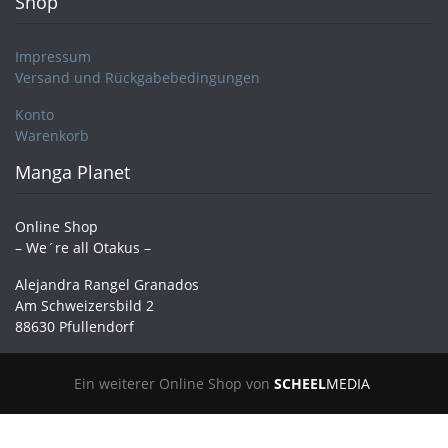
Shop
Impressum
Versand und Rückgabebedingungen
Konto
Warenkorb
Manga Planet
Online Shop
– We´re all Otakus –
Alejandra Rangel Granados
Am Schweizersbild 2
88630 Pfullendorf
Ein weiterer Online Shop von
SCHEEL
MEDIA