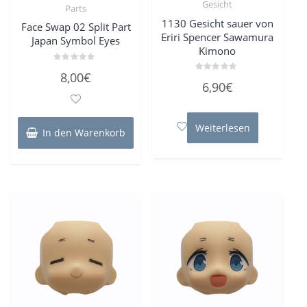
Gesicht
Parts
1130 Gesicht sauer von
Face Swap 02 Split Part
Eriri Spencer Sawamura
Japan Symbol Eyes
Kimono
Bewertet
8,00
€
mit
Bewertet
6,90
€
0
mit
von
0
5
von
5
Weiterlesen
In den Warenkorb