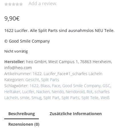
Add a review.
9,90
€
1622 Lucifer. Alle Split Parts sind ausnahmslos NEU Teile.
© Good Smile Company
Nicht vorrätig
Hersteller:
heo GmbH, West Campus 1, 76863 Herxheim,
info@heo.com
Artikelnummer:
1622. Lucifer_Face#1_scharfes Lächeln
Kategorien:
Gesicht
,
Split Parts
Schlagwörter:
1622
,
Blass
,
Face
,
Good Smile Company
,
GSC
,
Helltaker
,
Lucifer
,
Nacken
,
Nendo
,
Nendoroid
,
Rot
,
scharfes
Lächeln
,
smile
,
Smug
,
Split Part
,
Split Parts
,
Split Teile
,
Weiß
Beschreibung
Zusätzliche Informationen
Rezensionen (0)