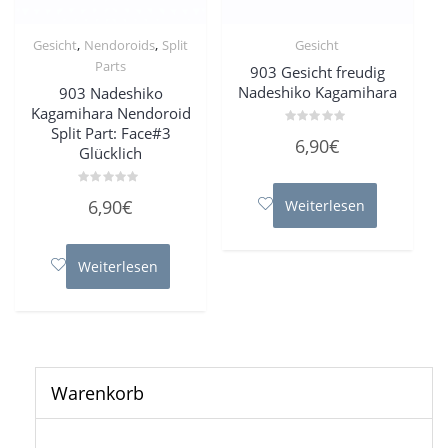
,
,
Gesicht
Nendoroids
Split
Gesicht
Parts
903 Gesicht freudig
Nadeshiko Kagamihara
903 Nadeshiko
Kagamihara Nendoroid
Split Part: Face#3
Bewertet
6,90
€
mit
Glücklich
0
von
5
Bewertet
6,90
€
Weiterlesen
mit
0
von
5
Weiterlesen
Warenkorb