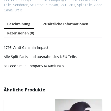
Teile
,
Nendoron
,
Sculptor: Pumpkin
,
Split Parts
,
Split Teile
,
Video
Game
,
Weiß
Beschreibung
Zusätzliche Informationen
Rezensionen (0)
1795 Venti Genshin Impact
Alle Split Parts sind ausnahmslos NEU Teile.
© Good Smile Company © ©miHoYo
Ähnliche Produkte