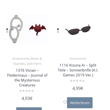
,
Accessoires
Bases &
Accessoires
,
Ständer
Split Parts
1116 Kizuna Ai – Split
Teile – Sonnenbrille (A.I.
1376 Vivian –
Games 2019 Ver.)
Fledermaus – Journal of
the Mysterious
Creatures
Bewertet
4,99
€
mit
0
von
Bewertet
4,93
€
5
mit
0
Weiterlesen
von
5