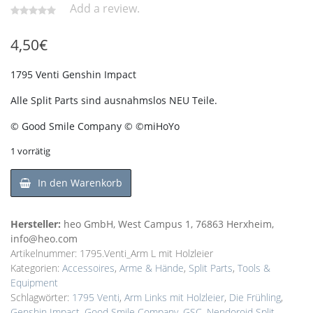
Add a review.
4,50
€
1795 Venti Genshin Impact
Alle Split Parts sind ausnahmslos NEU Teile.
© Good Smile Company © ©miHoYo
1 vorrätig
In den Warenkorb
Hersteller:
heo GmbH, West Campus 1, 76863 Herxheim,
info@heo.com
Artikelnummer:
1795.Venti_Arm L mit Holzleier
Kategorien:
Accessoires
,
Arme & Hände
,
Split Parts
,
Tools &
Equipment
Schlagwörter:
1795 Venti
,
Arm Links mit Holzleier
,
Die Frühling
,
Genshin Impact
,
Good Smile Company
,
GSC
,
Nendoroid Split