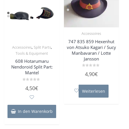
Accessoires
747 835 859 Hexenhut
von Atsuko Kagari / Sucy
,
,
Accessoires
Split Parts
Manbavaran / Lotte
Tools & Equipment
Jansson
608 Hotarumaru
Nendoroid Split Part:
Bewertet
Mantel
4,90
€
mit
0
von
5
Bewertet
4,50
€
mit
Weiterlesen
0
von
5
In den Warenkorb