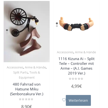
,
Accessoires
Arme & Hände
1116 Kizuna Ai – Split
Teile – Controller mit
,
,
Accessoires
Arme & Hände
Arme – (A.I. Games
,
Split Parts
Tools &
2019 Ver.)
Equipment
Bewertet
480 Fahrrad von
4,99
€
mit
Hatsune Miku
0
von
(Senbonzakura Ver.)
5
Weiterlesen
Bewertet
8,90
€
mit