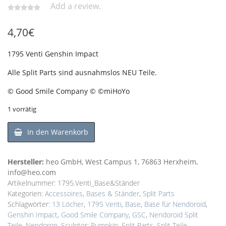
Add a review.
4,70
€
1795 Venti Genshin Impact
Alle Split Parts sind ausnahmslos NEU Teile.
© Good Smile Company © ©miHoYo
1 vorrätig
In den Warenkorb
Hersteller:
heo GmbH, West Campus 1, 76863 Herxheim,
info@heo.com
Artikelnummer:
1795.Venti_Base&Ständer
Kategorien:
Accessoires
,
Bases & Ständer
,
Split Parts
Schlagwörter:
13 Löcher
,
1795 Venti
,
Base
,
Base für Nendoroid
,
Genshin Impact
,
Good Smile Company
,
GSC
,
Nendoroid Split
Teile
,
Nendoron
,
Sculptor: Pumpkin
,
Split Parts
,
Split Teile
,