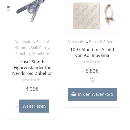
,
,
Accessoires
Bases &
Accessoires
Bases & Ständer
,
,
Ständer
Split Parts
1097 Stand mit Schild
,
Zubehör
Zubehöre
von Aoi Inuyama
Easel Stand:
Figurenständer für
Bewertet
5,80
€
mit
Nendoroid Zubehör
0
von
5
Bewertet
4,96
€
mit
0
In den Warenkorb
von
5
Weiterlesen