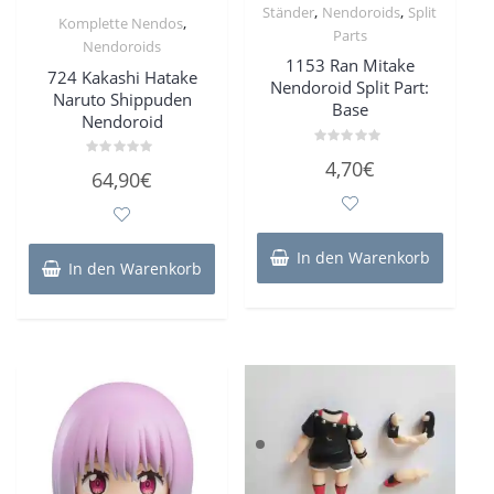
,
,
Ständer
Nendoroids
Split
,
Komplette Nendos
Parts
Nendoroids
1153 Ran Mitake
724 Kakashi Hatake
Nendoroid Split Part:
Naruto Shippuden
Base
Nendoroid
Bewertet
4,70
€
Bewertet
mit
64,90
€
mit
0
0
von
von
5
5
In den Warenkorb
In den Warenkorb