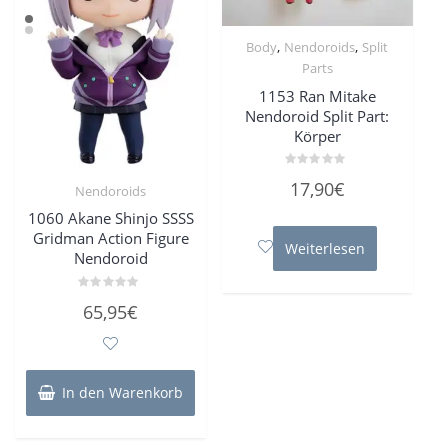
,
,
Body
Nendoroids
Split
Parts
1153 Ran Mitake
Nendoroid Split Part:
Körper
Bewertet
17,90
€
Nendoroids
mit
0
von
1060 Akane Shinjo SSSS
5
Gridman Action Figure
Weiterlesen
Nendoroid
Bewertet
65,95
€
mit
0
von
5
In den Warenkorb