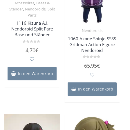
,
Accessoires
Bases &
,
,
Ständer
Nendoroids
Split
Parts
1116 Kizuna A.I.
Nendoroid Split Part:
Nendoroids
Base und Ständer
1060 Akane Shinjo SSSS
Gridman Action Figure
Bewertet
4,70
€
Nendoroid
mit
0
von
5
Bewertet
65,95
€
mit
0
In den Warenkorb
von
5
In den Warenkorb