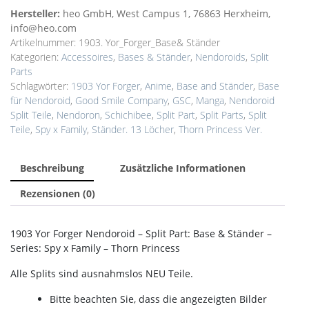
Hersteller:
heo GmbH, West Campus 1, 76863 Herxheim,
info@heo.com
Artikelnummer:
1903. Yor_Forger_Base& Ständer
Kategorien:
Accessoires
,
Bases & Ständer
,
Nendoroids
,
Split
Parts
Schlagwörter:
1903 Yor Forger
,
Anime
,
Base and Ständer
,
Base
für Nendoroid
,
Good Smile Company
,
GSC
,
Manga
,
Nendoroid
Split Teile
,
Nendoron
,
Schichibee
,
Split Part
,
Split Parts
,
Split
Teile
,
Spy x Family
,
Ständer. 13 Löcher
,
Thorn Princess Ver.
Beschreibung
Zusätzliche Informationen
Rezensionen (0)
1903 Yor Forger Nendoroid – Split Part: Base & Ständer –
Series: Spy x Family – Thorn Princess
Alle Splits sind ausnahmslos NEU Teile.
Bitte beachten Sie, dass die angezeigten Bilder