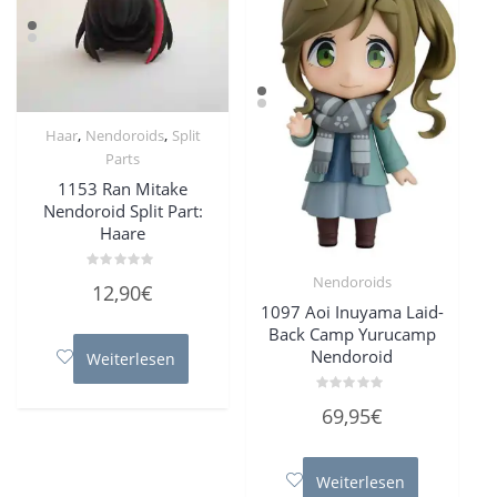
,
,
Haar
Nendoroids
Split
Parts
1153 Ran Mitake
Nendoroid Split Part:
Haare
Nendoroids
Bewertet
12,90
€
mit
0
1097 Aoi Inuyama Laid-
von
Back Camp Yurucamp
5
Nendoroid
Weiterlesen
Bewertet
69,95
€
mit
0
von
5
Weiterlesen