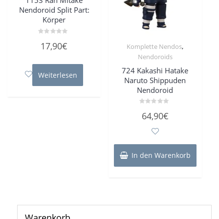
1153 Ran Mitake
Nendoroid Split Part:
Körper
Bewertet
17,90
€
,
Komplette Nendos
mit
0
Nendoroids
von
5
724 Kakashi Hatake
Weiterlesen
Naruto Shippuden
Nendoroid
Bewertet
64,90
€
mit
0
von
5
In den Warenkorb
Warenkorb