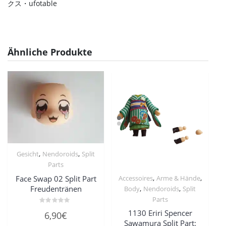
クス・ufotable
Ähnliche Produkte
,
,
Gesicht
Nendoroids
Split
Parts
,
,
Face Swap 02 Split Part
Accessoires
Arme & Hände
Freudentränen
,
,
Body
Nendoroids
Split
Parts
Bewertet
1130 Eriri Spencer
6,90
€
mit
Sawamura Split Part:
0