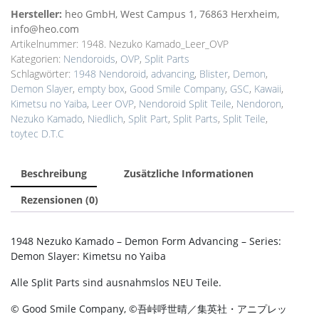
Hersteller:
heo GmbH, West Campus 1, 76863 Herxheim,
info@heo.com
Artikelnummer:
1948. Nezuko Kamado_Leer_OVP
Kategorien:
Nendoroids
,
OVP
,
Split Parts
Schlagwörter:
1948 Nendoroid
,
advancing
,
Blister
,
Demon
,
Demon Slayer
,
empty box
,
Good Smile Company
,
GSC
,
Kawaii
,
Kimetsu no Yaiba
,
Leer OVP
,
Nendoroid Split Teile
,
Nendoron
,
Nezuko Kamado
,
Niedlich
,
Split Part
,
Split Parts
,
Split Teile
,
toytec D.T.C
Beschreibung
Zusätzliche Informationen
Rezensionen (0)
1948 Nezuko Kamado – Demon Form Advancing – Series:
Demon Slayer: Kimetsu no Yaiba
Alle Split Parts sind ausnahmslos NEU Teile.
© Good Smile Company, ©吾峠呼世晴／集英社・アニプレッ