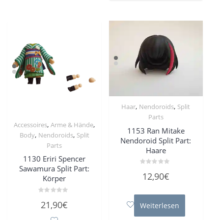
,
,
Haar
Nendoroids
Split
Parts
,
,
Accessoires
Arme & Hände
1153 Ran Mitake
,
,
Body
Nendoroids
Split
Nendoroid Split Part:
Parts
Haare
1130 Eriri Spencer
Sawamura Split Part:
Bewertet
12,90
€
Körper
mit
0
von
5
Bewertet
21,90
€
Weiterlesen
mit
0
von