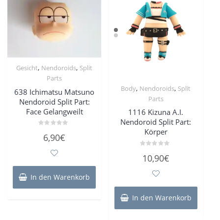
,
,
Gesicht
Nendoroids
Split
Parts
,
,
Body
Nendoroids
Split
638 Ichimatsu Matsuno
Parts
Nendoroid Split Part:
Face Gelangweilt
1116 Kizuna A.I.
Nendoroid Split Part:
Körper
Bewertet
6,90
€
mit
0
von
Bewertet
10,90
€
5
mit
0
von
In den Warenkorb
5
In den Warenkorb