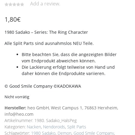
Add a review.
1,80
€
1980 Sadako – Series: The Ring Character
Alle Split Parts sind ausnahmslos NEU Teile.
Bitte beachten Sie, dass die angezeigten Bilder
vom Endprodukt abweichen können.
Die Lackierung erfolgt teilweise von Hand und
daher können die Endprodukte variieren.
© Good Smile Company ©KADOKAWA
Nicht vorrätig
Hersteller:
heo GmbH, West Campus 1, 76863 Herxheim,
info@heo.com
Artikelnummer:
1980. Sadako_HalsPeg
Kategorien:
Nacken
,
Nendoroids
,
Split Parts
Schlagwörter:
1980 Sadako
,
Demon
,
Good Smile Company
,