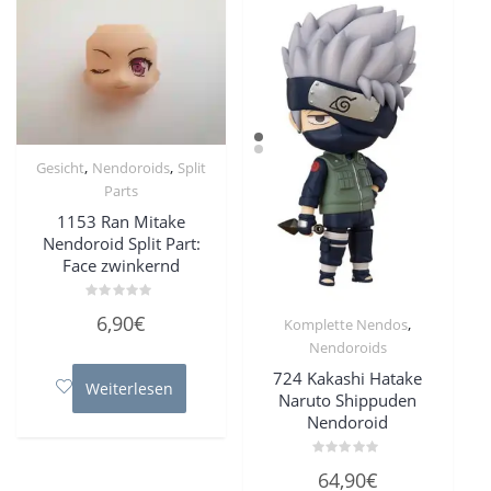
,
,
Gesicht
Nendoroids
Split
Parts
1153 Ran Mitake
Nendoroid Split Part:
Face zwinkernd
Bewertet
6,90
€
,
Komplette Nendos
mit
0
Nendoroids
von
5
724 Kakashi Hatake
Weiterlesen
Naruto Shippuden
Nendoroid
Bewertet
64,90
€
mit