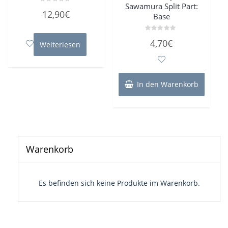
Sawamura Split Part:
Bewertet
12,90
€
Base
mit
0
von
5
Bewertet
4,70
€
Weiterlesen
mit
0
von
5
In den Warenkorb
Warenkorb
Es befinden sich keine Produkte im Warenkorb.