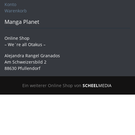
Konto
Warenkorb
Manga Planet
Online Shop
– We´re all Otakus –
Alejandra Rangel Granados
Am Schweizersbild 2
88630 Pfullendorf
Ein weiterer Online Shop von
SCHEEL
MEDIA