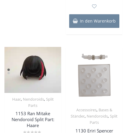
0
von
5
In den Warenkorb
,
,
Haar
Nendoroids
Split
Parts
,
Accessoires
Bases &
1153 Ran Mitake
,
,
Ständer
Nendoroids
Split
Nendoroid Split Part:
Parts
Haare
1130 Eriri Spencer