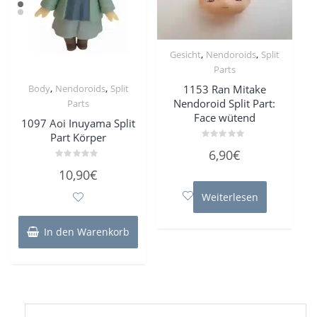
,
,
Gesicht
Nendoroids
Split
Parts
,
,
1153 Ran Mitake
Body
Nendoroids
Split
Nendoroid Split Part:
Parts
Face wütend
1097 Aoi Inuyama Split
Part Körper
Bewertet
6,90
€
mit
0
Bewertet
10,90
€
von
mit
5
0
von
Weiterlesen
5
In den Warenkorb