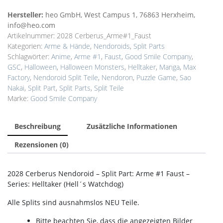
Hersteller:
heo GmbH, West Campus 1, 76863 Herxheim,
info@heo.com
Artikelnummer:
2028 Cerberus_Arme#1_Faust
Kategorien:
Arme & Hände
,
Nendoroids
,
Split Parts
Schlagwörter:
Anime
,
Arme #1
,
Faust
,
Good Smile Company
,
GSC
,
Halloween
,
Halloween Monsters
,
Helltaker
,
Manga
,
Max
Factory
,
Nendoroid Split Teile
,
Nendoron
,
Puzzle Game
,
Sao
Nakai
,
Split Part
,
Split Parts
,
Split Teile
Marke:
Good Smile Company
Beschreibung
Zusätzliche Informationen
Rezensionen (0)
2028 Cerberus Nendoroid – Split Part: Arme #1 Faust –
Series: Helltaker (Hell´s Watchdog)
Alle Splits sind ausnahmslos NEU Teile.
Bitte beachten Sie, dass die angezeigten Bilder