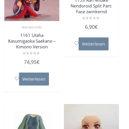
Nendoroid Split Part:
Face zwinkernd
Bewertet
6,90
€
Nendoroids
mit
0
von
1161 Utaha
5
Kasumigaoka Saekano –
Weiterlesen
Kimono Version
Bewertet
74,95
€
mit
0
von
5
Weiterlesen