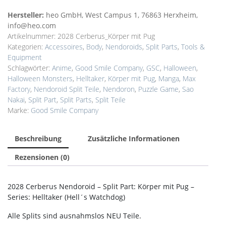
Hersteller:
heo GmbH, West Campus 1, 76863 Herxheim,
info@heo.com
Artikelnummer:
2028 Cerberus_Körper mit Pug
Kategorien:
Accessoires
,
Body
,
Nendoroids
,
Split Parts
,
Tools &
Equipment
Schlagwörter:
Anime
,
Good Smile Company
,
GSC
,
Halloween
,
Halloween Monsters
,
Helltaker
,
Körper mit Pug
,
Manga
,
Max
Factory
,
Nendoroid Split Teile
,
Nendoron
,
Puzzle Game
,
Sao
Nakai
,
Split Part
,
Split Parts
,
Split Teile
Marke:
Good Smile Company
Beschreibung
Zusätzliche Informationen
Rezensionen (0)
2028 Cerberus Nendoroid – Split Part: Körper mit Pug –
Series: Helltaker (Hell´s Watchdog)
Alle Splits sind ausnahmslos NEU Teile.