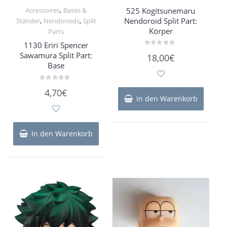
,
525 Kogitsunemaru
Accessoires
Bases &
Nendoroid Split Part:
,
,
Ständer
Nendoroids
Split
Körper
Parts
1130 Eriri Spencer
Bewertet
Sawamura Split Part:
18,00
€
mit
Base
0
von
5
Bewertet
4,70
€
mit
In den Warenkorb
0
von
5
In den Warenkorb