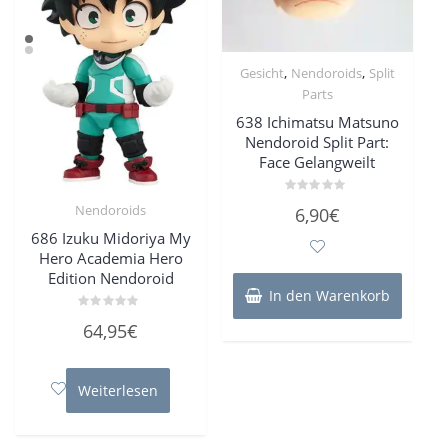
,
,
Gesicht
Nendoroids
Split
Parts
638 Ichimatsu Matsuno
Nendoroid Split Part:
Face Gelangweilt
Bewertet
Nendoroids
6,90
€
mit
0
686 Izuku Midoriya My
von
5
Hero Academia Hero
Edition Nendoroid
In den Warenkorb
Bewertet
64,95
€
mit
0
von
5
Weiterlesen