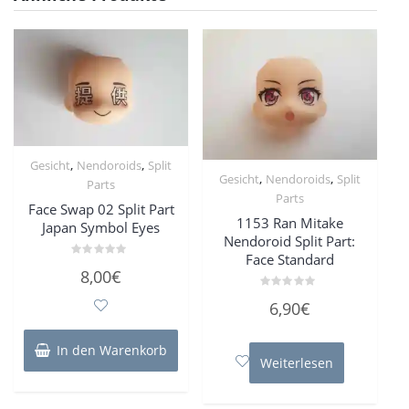
,
,
Gesicht
Nendoroids
Split
,
,
Gesicht
Nendoroids
Split
Parts
Parts
Face Swap 02 Split Part
1153 Ran Mitake
Japan Symbol Eyes
Nendoroid Split Part:
Face Standard
Bewertet
8,00
€
mit
0
Bewertet
von
6,90
€
mit
5
0
von
5
In den Warenkorb
Weiterlesen