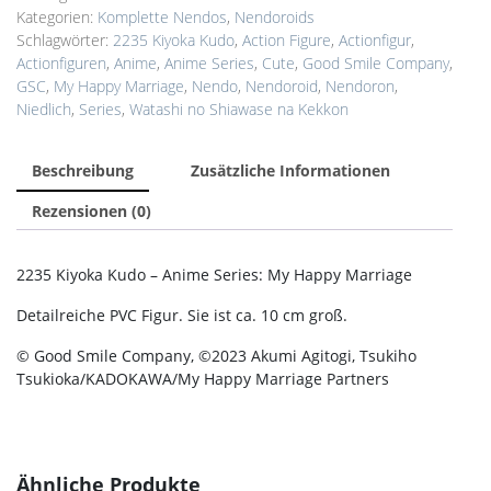
Kategorien:
Komplette Nendos
,
Nendoroids
Schlagwörter:
2235 Kiyoka Kudo
,
Action Figure
,
Actionfigur
,
Actionfiguren
,
Anime
,
Anime Series
,
Cute
,
Good Smile Company
,
GSC
,
My Happy Marriage
,
Nendo
,
Nendoroid
,
Nendoron
,
Niedlich
,
Series
,
Watashi no Shiawase na Kekkon
Beschreibung
Zusätzliche Informationen
Rezensionen (0)
2235 Kiyoka Kudo – Anime Series: My Happy Marriage
Detailreiche PVC Figur. Sie ist ca. 10 cm groß.
© Good Smile Company, ©2023 Akumi Agitogi, Tsukiho
Tsukioka/KADOKAWA/My Happy Marriage Partners
Ähnliche Produkte