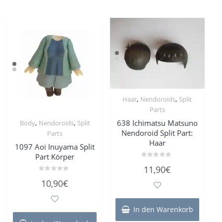
,
,
Haar
Nendoroids
Split
Parts
,
,
638 Ichimatsu Matsuno
Body
Nendoroids
Split
Nendoroid Split Part:
Parts
Haar
1097 Aoi Inuyama Split
Part Körper
Bewertet
11,90
€
mit
0
Bewertet
10,90
€
von
mit
5
0
von
5
In den Warenkorb