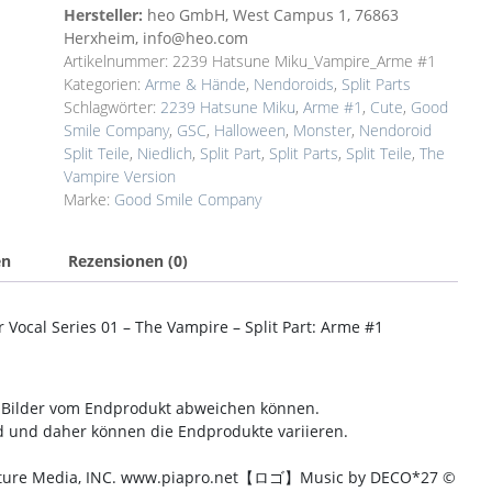
Hersteller:
heo GmbH, West Campus 1, 76863
Herxheim, info@heo.com
Artikelnummer:
2239 Hatsune Miku_Vampire_Arme #1
Kategorien:
Arme & Hände
,
Nendoroids
,
Split Parts
Schlagwörter:
2239 Hatsune Miku
,
Arme #1
,
Cute
,
Good
Smile Company
,
GSC
,
Halloween
,
Monster
,
Nendoroid
Split Teile
,
Niedlich
,
Split Part
,
Split Parts
,
Split Teile
,
The
Vampire Version
Marke:
Good Smile Company
en
Rezensionen (0)
Vocal Series 01 – The Vampire – Split Part: Arme #1
en Bilder vom Endprodukt abweichen können.
nd und daher können die Endprodukte variieren.
uture Media, INC. www.piapro.net【ロゴ】Music by DECO*27 ©