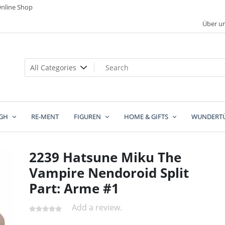
nline Shop
Über u
GH
RE-MENT
FIGUREN
HOME & GIFTS
WUNDERT
2239 Hatsune Miku The
Vampire Nendoroid Split
Part: Arme #1
Add a review.