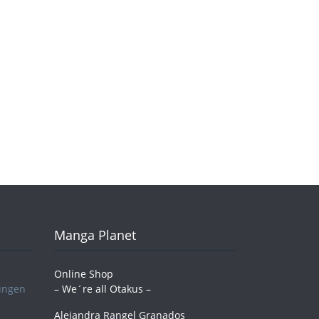
Manga Planet
Online Shop
ungen
– We´re all Otakus –
Alejandra Rangel Granados