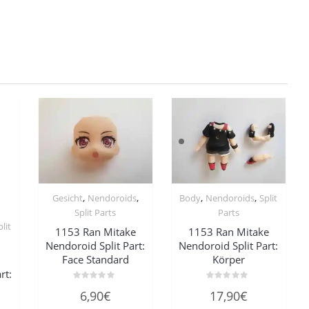
,
,
,
,
Gesicht
Nendoroids
Body
Nendoroids
Split
Split Parts
Parts
plit
1153 Ran Mitake
1153 Ran Mitake
Nendoroid Split Part:
Nendoroid Split Part:
Face Standard
Körper
.
rt:
Bewertet
Bewertet
6,90
€
17,90
€
mit
mit
0
0