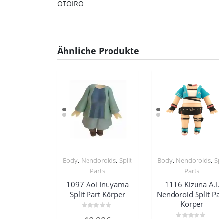
OTOIRO
Ähnliche Produkte
,
,
,
,
Body
Nendoroids
Split
Body
Nendoroids
S
Parts
Parts
1097 Aoi Inuyama
1116 Kizuna A.I
Split Part Körper
Nendoroid Split Pa
Körper
Bewertet