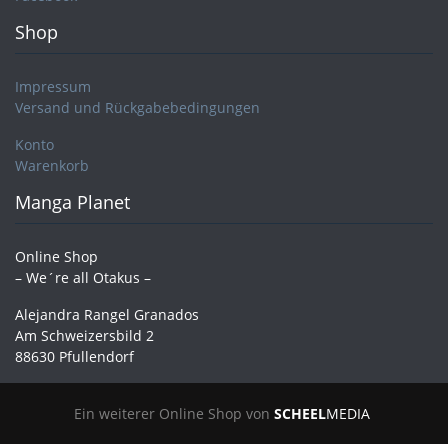
Shop
Impressum
Versand und Rückgabebedingungen
Konto
Warenkorb
Manga Planet
Online Shop
– We´re all Otakus –
Alejandra Rangel Granados
Am Schweizersbild 2
88630 Pfullendorf
Ein weiterer Online Shop von
SCHEEL
MEDIA