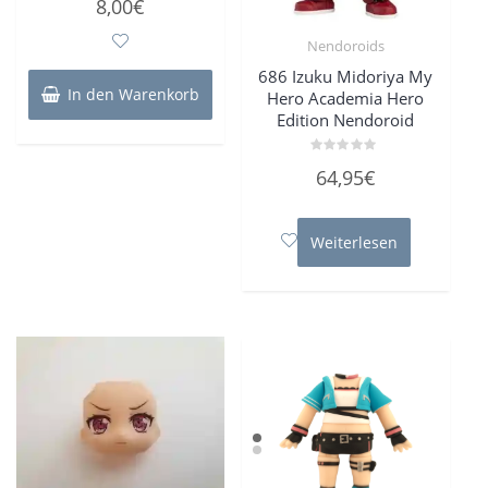
8,00
€
mit
0
von
Nendoroids
5
686 Izuku Midoriya My
In den Warenkorb
Hero Academia Hero
Edition Nendoroid
Bewertet
64,95
€
mit
0
von
5
Weiterlesen