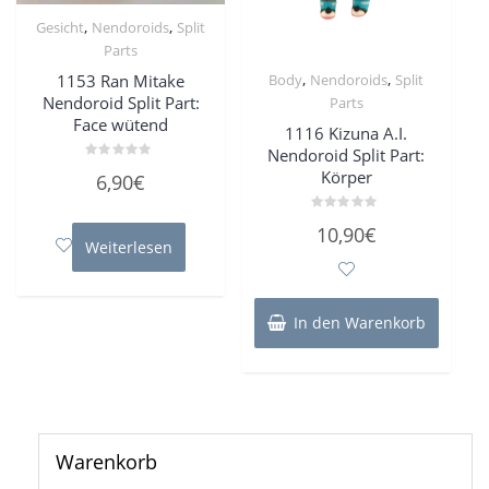
,
,
Gesicht
Nendoroids
Split
Parts
,
,
1153 Ran Mitake
Body
Nendoroids
Split
Nendoroid Split Part:
Parts
Face wütend
1116 Kizuna A.I.
Nendoroid Split Part:
Bewertet
Körper
6,90
€
mit
0
von
Bewertet
5
10,90
€
mit
Weiterlesen
0
von
5
In den Warenkorb
Warenkorb