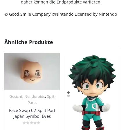
daher können die Endprodukte variieren.
© Good Smile Company ©Nintendo Licensed by Nintendo
Ähnliche Produkte
,
,
Gesicht
Nendoroids
Split
Parts
Face Swap 02 Split Part
Japan Symbol Eyes
Bewertet