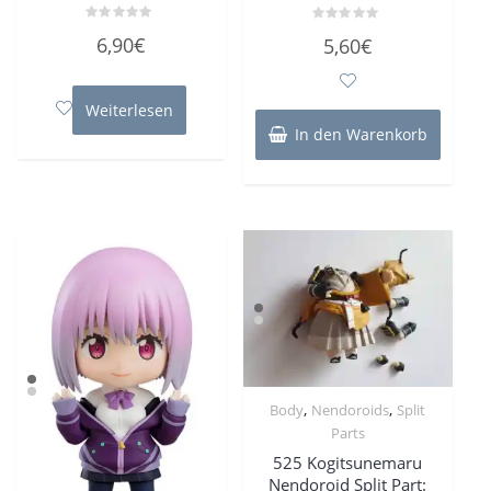
Bewertet
Bewertet
6,90
€
5,60
€
mit
mit
0
0
von
von
5
5
Weiterlesen
In den Warenkorb
,
,
Body
Nendoroids
Split
Parts
525 Kogitsunemaru
Nendoroid Split Part: