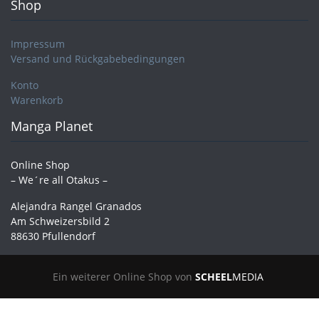
Shop
Impressum
Versand und Rückgabebedingungen
Konto
Warenkorb
Manga Planet
Online Shop
– We´re all Otakus –
Alejandra Rangel Granados
Am Schweizersbild 2
88630 Pfullendorf
Ein weiterer Online Shop von
SCHEEL
MEDIA