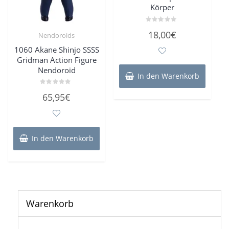
Körper
Bewertet
18,00
€
Nendoroids
mit
0
von
1060 Akane Shinjo SSSS
5
Gridman Action Figure
Nendoroid
In den Warenkorb
Bewertet
65,95
€
mit
0
von
5
In den Warenkorb
Warenkorb