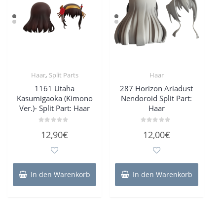
,
Haar
Split Parts
Haar
1161 Utaha
287 Horizon Ariadust
Kasumigaoka (Kimono
Nendoroid Split Part:
Ver.)- Split Part: Haar
Haar
Bewertet
Bewertet
12,90
€
12,00
€
mit
mit
0
0
von
von
5
5
In den Warenkorb
In den Warenkorb