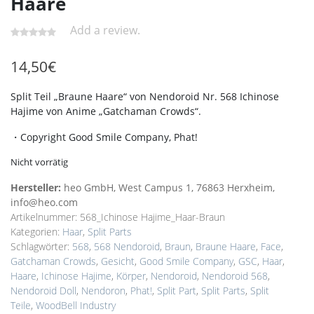
Haare
Add a review.
14,50
€
Split Teil „Braune Haare“ von Nendoroid Nr. 568 Ichinose
Hajime von Anime „Gatchaman Crowds“.
・Copyright Good Smile Company, Phat!
Nicht vorrätig
Hersteller:
heo GmbH, West Campus 1, 76863 Herxheim,
info@heo.com
Artikelnummer:
568_Ichinose Hajime_Haar-Braun
Kategorien:
Haar
,
Split Parts
Schlagwörter:
568
,
568 Nendoroid
,
Braun
,
Braune Haare
,
Face
,
Gatchaman Crowds
,
Gesicht
,
Good Smile Company
,
GSC
,
Haar
,
Haare
,
Ichinose Hajime
,
Körper
,
Nendoroid
,
Nendoroid 568
,
Nendoroid Doll
,
Nendoron
,
Phat!
,
Split Part
,
Split Parts
,
Split
Teile
,
WoodBell Industry