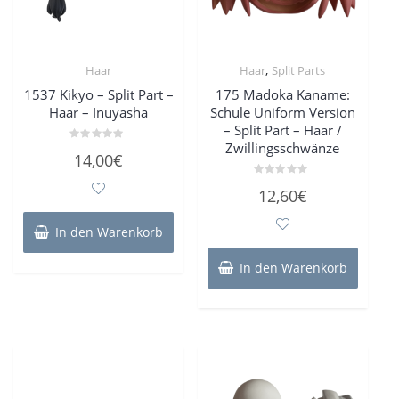
,
Haar
Haar
Split Parts
1537 Kikyo – Split Part –
175 Madoka Kaname:
Haar – Inuyasha
Schule Uniform Version
– Split Part – Haar /
Zwillingsschwänze
Bewertet
14,00
€
mit
0
von
Bewertet
12,60
€
5
mit
0
von
5
In den Warenkorb
In den Warenkorb