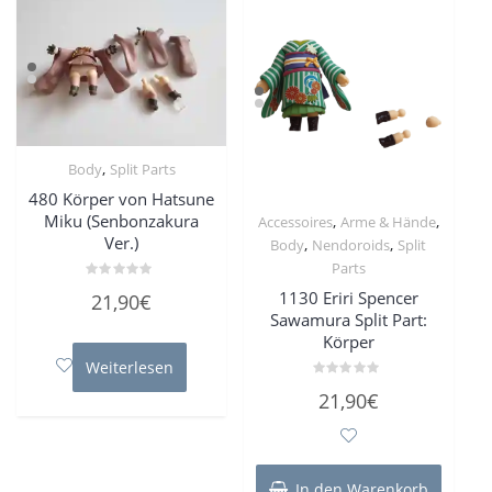
,
Body
Split Parts
480 Körper von Hatsune
Miku (Senbonzakura
,
,
Accessoires
Arme & Hände
Ver.)
,
,
Body
Nendoroids
Split
Parts
Bewertet
1130 Eriri Spencer
21,90
€
mit
0
Sawamura Split Part:
von
Körper
5
Weiterlesen
Bewertet
21,90
€
mit
0
von
5
In den Warenkorb