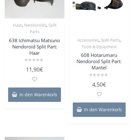
,
,
Haar
Nendoroids
Split
Parts
,
,
638 Ichimatsu Matsuno
Accessoires
Split Parts
Nendoroid Split Part:
Tools & Equipment
Haar
608 Hotarumaru
Nendoroid Split Part:
Bewertet
Mantel
11,90
€
mit
0
von
Bewertet
5
4,50
€
mit
0
von
In den Warenkorb
5
In den Warenkorb