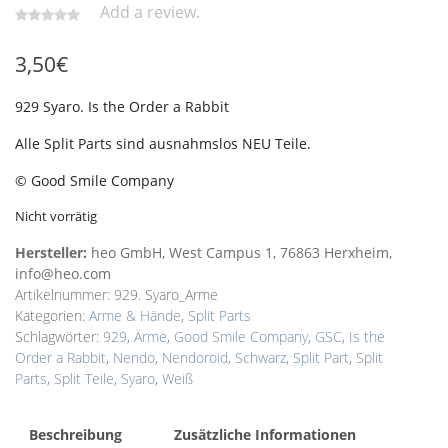
Add a review.
3,50
€
929 Syaro. Is the Order a Rabbit
Alle Split Parts sind ausnahmslos NEU Teile.
© Good Smile Company
Nicht vorrätig
Hersteller:
heo GmbH, West Campus 1, 76863 Herxheim,
info@heo.com
Artikelnummer:
929. Syaro_Arme
Kategorien:
Arme & Hände
,
Split Parts
Schlagwörter:
929
,
Ärme
,
Good Smile Company
,
GSC
,
Is the
Order a Rabbit
,
Nendo
,
Nendoroid
,
Schwarz
,
Split Part
,
Split
Parts
,
Split Teile
,
Syaro
,
Weiß
Beschreibung
Zusätzliche Informationen