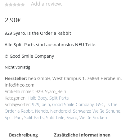
Add a review.
2,90
€
929 Syaro. Is the Order a Rabbit
Alle Split Parts sind ausnahmslos NEU Teile.
© Good Smile Company
Nicht vorrätig
Hersteller:
heo GmbH, West Campus 1, 76863 Herxheim,
info@heo.com
Artikelnummer:
929. Syaro_Bein
Kategorien:
Halb Body
,
Split Parts
Schlagwörter:
929
,
bein
,
Good Smile Company
,
GSC
,
Is the
Order a Rabbit
,
Nendo
,
Nendoroid
,
Schwarze Weiße Schuhe
,
Split Part
,
Split Parts
,
Split Teile
,
Syaro
,
Weiße Socken
Beschreibung
Zusätzliche Informationen