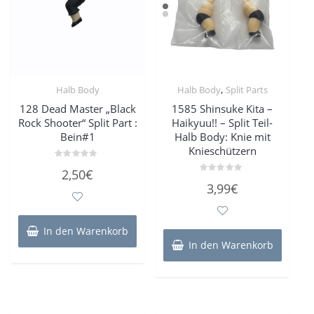
,
Halb Body
Halb Body
Split Parts
128 Dead Master „Black
1585 Shinsuke Kita –
Rock Shooter“ Split Part :
Haikyuu!! – Split Teil-
Bein#1
Halb Body: Knie mit
Knieschützern
Bewertet
2,50
€
mit
Bewertet
0
3,99
€
mit
von
0
5
von
5
In den Warenkorb
In den Warenkorb