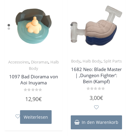
,
,
Body
Halb Body
Split Parts
,
,
Accessoires
Dioramas
Halb
Body
1682 Neo: Blade Master
| ‚Dungeon Fighter‘:
1097 Bad Diorama von
Bein (Kampf)
Aoi Inuyama
Bewertet
Bewertet
3,00
€
12,90
€
mit
mit
0
0
von
von
5
5
Weiterlesen
In den Warenkorb