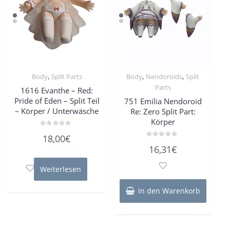
,
,
,
Body
Split Parts
Body
Nendoroids
Split
Parts
1616 Evanthe – Red:
Pride of Eden – Split Teil
751 Emilia Nendoroid
– Körper / Unterwäsche
Re: Zero Split Part:
Körper
Bewertet
18,00
€
mit
Bewertet
0
16,31
€
mit
von
0
5
von
Weiterlesen
5
In den Warenkorb