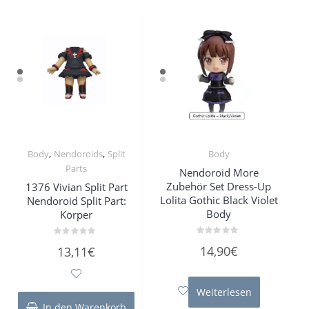
,
,
Body
Nendoroids
Split
Body
Parts
Nendoroid More
Zubehör Set Dress-Up
1376 Vivian Split Part
Lolita Gothic Black Violet
Nendoroid Split Part:
Body
Körper
Bewertet
Bewertet
14,90
€
13,11
€
mit
mit
0
0
von
von
5
5
Weiterlesen
In den Warenkorb