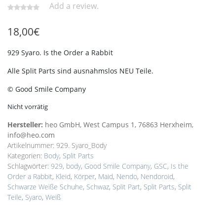
Add a review.
18,00
€
929 Syaro. Is the Order a Rabbit
Alle Split Parts sind ausnahmslos NEU Teile.
© Good Smile Company
Nicht vorrätig
Hersteller:
heo GmbH, West Campus 1, 76863 Herxheim,
info@heo.com
Artikelnummer:
929. Syaro_Body
Kategorien:
Body
,
Split Parts
Schlagwörter:
929
,
body
,
Good Smile Company
,
GSC
,
Is the
Order a Rabbit
,
Kleid
,
Körper
,
Maid
,
Nendo
,
Nendoroid
,
Schwarze Weiße Schuhe
,
Schwaz
,
Split Part
,
Split Parts
,
Split
Teile
,
Syaro
,
Weiß