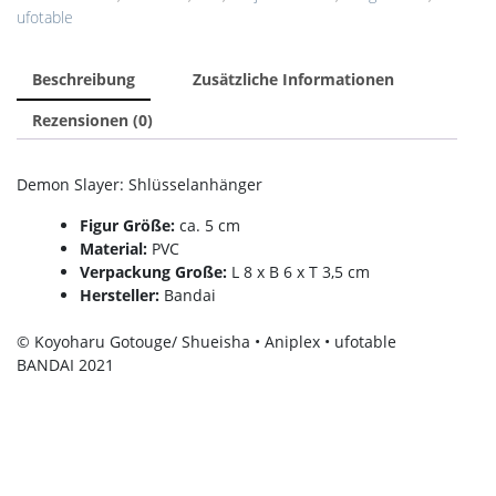
ufotable
Beschreibung
Zusätzliche Informationen
Rezensionen (0)
Demon Slayer: Shlüsselanhänger
Figur Größe:
ca. 5 cm
Material:
PVC
Verpackung Große:
L 8 x B 6 x T 3,5 cm
Hersteller:
Bandai
© Koyoharu Gotouge/ Shueisha • Aniplex • ufotable
BANDAI 2021