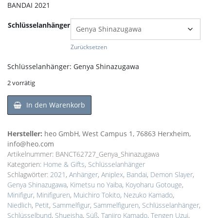
BANDAI 2021
Schlüsselanhänger
Zurücksetzen
Schlüsselanhänger: Genya Shinazugawa
2 vorrätig
In den Warenkorb
Hersteller:
heo GmbH, West Campus 1, 76863 Herxheim,
info@heo.com
Artikelnummer:
BANCT62727_Genya_Shinazugawa
Kategorien:
Home & Gifts
,
Schlüsselanhänger
Schlagwörter:
2021
,
Anhänger
,
Aniplex
,
Bandai
,
Demon Slayer
,
Genya Shinazugawa
,
Kimetsu no Yaiba
,
Koyoharu Gotouge
,
Minifigur
,
Minifiguren
,
Muichiro Tokito
,
Nezuko Kamado
,
Niedlich
,
Petit
,
Sammelfigur
,
Sammelfiguren
,
Schlüsselanhänger
,
Schlüsselbund
,
Shueisha
,
Süß
,
Tanjiro Kamado
,
Tengen Uzui
,