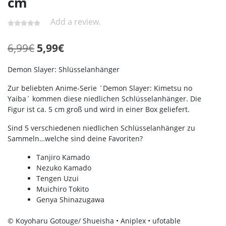
cm
Add a review.
Ursprünglicher
Aktueller
6,99
€
5,99
€
Preis
Preis
Demon Slayer: Shlüsselanhänger
war:
ist:
Zur beliebten Anime-Serie ´Demon Slayer: Kimetsu no
6,99€
5,99€.
Yaiba´ kommen diese niedlichen Schlüsselanhänger. Die
Figur ist ca. 5 cm groß und wird in einer Box geliefert.
Sind 5 verschiedenen niedlichen Schlüsselanhänger zu
Sammeln…welche sind deine Favoriten?
Tanjiro Kamado
Nezuko Kamado
Tengen Uzui
Muichiro Tokito
Genya Shinazugawa
© Koyoharu Gotouge/ Shueisha • Aniplex • ufotable