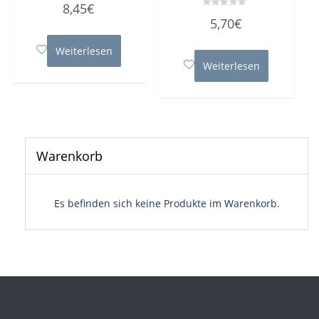
8,45
€
mit
Bewertet
0
5,70
€
mit
von
0
5
von
Weiterlesen
5
Weiterlesen
Warenkorb
Es befinden sich keine Produkte im Warenkorb.