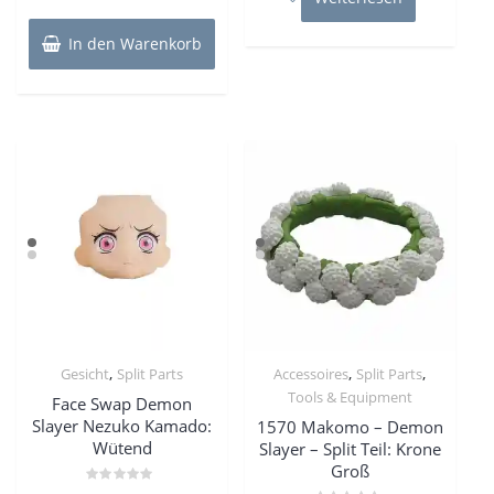
In den Warenkorb
,
,
,
Gesicht
Split Parts
Accessoires
Split Parts
Tools & Equipment
Face Swap Demon
Slayer Nezuko Kamado:
1570 Makomo – Demon
Wütend
Slayer – Split Teil: Krone
Groß
Bewertet