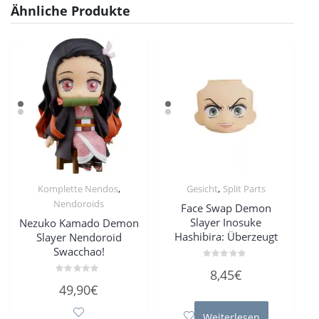
Ähnliche Produkte
,
,
Komplette Nendos
Gesicht
Split Parts
Nendoroids
Face Swap Demon
Slayer Inosuke
Nezuko Kamado Demon
Hashibira: Überzeugt
Slayer Nendoroid
Swacchao!
Bewertet
8,45
€
mit
Bewertet
0
49,90
€
mit
von
0
5
von
Weiterlesen
5