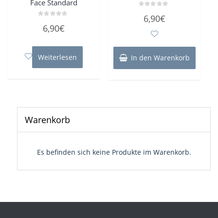
Face Standard
Bewertet
6,90
€
mit
Bewertet
0
6,90
€
mit
von
0
5
von
5
Weiterlesen
In den Warenkorb
Warenkorb
Es befinden sich keine Produkte im Warenkorb.