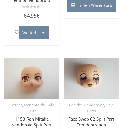
Edition Nendoroid
In den Warenkorb
Bewertet
64,95
€
mit
0
von
5
Weiterlesen
,
,
,
,
Gesicht
Nendoroids
Split
Gesicht
Nendoroids
Split
Parts
Parts
1153 Ran Mitake
Face Swap 02 Split Part
Nendoroid Split Part:
Freudentränen