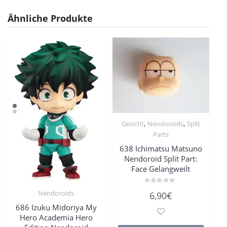
Ähnliche Produkte
,
,
Gesicht
Nendoroids
Split
Parts
638 Ichimatsu Matsuno
Nendoroid Split Part:
Face Gelangweilt
Bewertet
Nendoroids
6,90
€
mit
0
686 Izuku Midoriya My
von
5
Hero Academia Hero