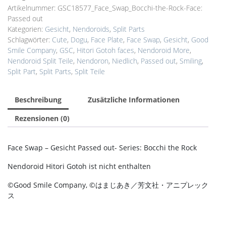
Artikelnummer:
GSC18577_Face_Swap_Bocchi-the-Rock-Face:
Passed out
Kategorien:
Gesicht
,
Nendoroids
,
Split Parts
Schlagwörter:
Cute
,
Dogu
,
Face Plate
,
Face Swap
,
Gesicht
,
Good
Smile Company
,
GSC
,
Hitori Gotoh faces
,
Nendoroid More
,
Nendoroid Split Teile
,
Nendoron
,
Niedlich
,
Passed out
,
Smiling
,
Split Part
,
Split Parts
,
Split Teile
Beschreibung
Zusätzliche Informationen
Rezensionen (0)
Face Swap – Gesicht Passed out- Series: Bocchi the Rock
Nendoroid Hitori Gotoh ist nicht enthalten
©Good Smile Company, ©はまじあき／芳文社・アニプレック
ス