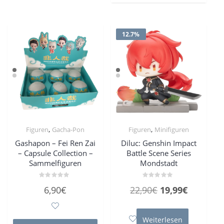
12.7%
,
,
Figuren
Gacha-Pon
Figuren
Minifiguren
Gashapon – Fei Ren Zai
Diluc: Genshin Impact
– Capsule Collection –
Battle Scene Series
Sammelfiguren
Mondstadt
Bewertet
Bewertet
Ursprünglicher
Aktueller
6,90
€
22,90
€
19,99
€
mit
mit
0
0
Preis
Preis
von
von
5
5
war:
ist:
Weiterlesen