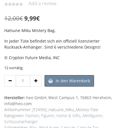
Add a review.
Ursprünglicher
Aktueller
12,00
€
9,99
€
Preis
Preis
Hatsune Miku Mistery Bag.
war:
ist:
In jeder Tüte befindet sich ein offiziell lizenzierter
12,00€
9,99€.
Rucksack-Anhänger. Sind 6 verschiedene Designs!
© Crypton Future Media, INC
12 vorrätig
Hatsune
In den Warenkorb
Miku
PVC
Rucksack-
Hersteller:
heo GmbH, West Campus 1, 76863 Herxheim,
Anhänger
info@heo.com
-
Artikelnummer:
JT24992_Hatsune_Miku_Mistery-Tüte
Mistery
Kategorien:
Fashion
,
Figuren
,
Home & Gifts
,
Minifiguren
,
Tüte
Schlüsselanhänger
Menge
Schlagwörter:
Blau
,
Blind Kugel
,
Capsule
,
Capsule Toy
,