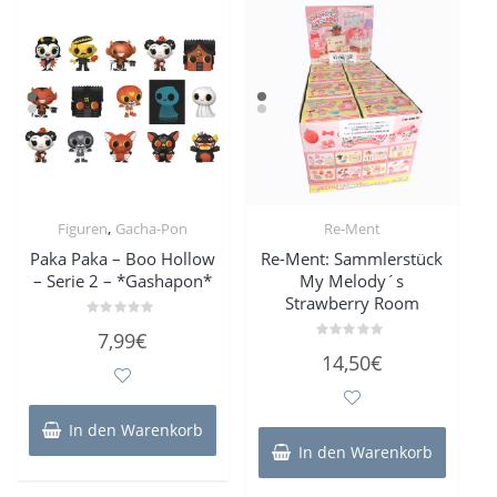
,
Figuren
Gacha-Pon
Re-Ment
Paka Paka – Boo Hollow
Re-Ment: Sammlerstück
– Serie 2 – *Gashapon*
My Melody´s
Strawberry Room
Bewertet
7,99
€
mit
Bewertet
0
14,50
€
mit
von
0
5
von
5
In den Warenkorb
In den Warenkorb