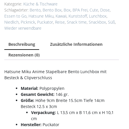
Clipverschluss
Kategorie:
Küche & Tischware
Menge
Schlagwörter:
Bento
,
Bento Box
,
Box
,
BPA Frei
,
Cute
,
Dose
,
Essen to Go
,
Hatsune Miku
,
Kawaii
,
Kunststoff
,
Lunchbox
,
Niedlich
,
Picknick
,
Puckator
,
Reise
,
Snack time
,
Snackbox
,
Süß
,
Wieder verwendbare
Beschreibung
Zusätzliche Informationen
Rezensionen (0)
Hatsune Miku Anime Stapelbare Bento Lunchbox mit
Besteck & Clipverschluss
Material:
Polypropylen
Gesamt Gewicht:
146 gr.
Größe:
Höhe 9cm Breite 15.5cm Tiefe 14cm
Besteck 12.5 x 3cm
Verpackung:
L 13,5 cm x B 11,6 cm x H 10,1
cm
Hersteller:
Puckator