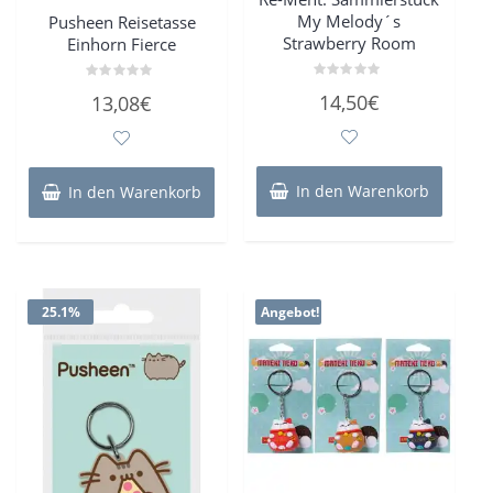
My Melody´s
Pusheen Reisetasse
Strawberry Room
Einhorn Fierce
Bewertet
Bewertet
14,50
€
13,08
€
mit
mit
0
0
von
von
5
5
In den Warenkorb
In den Warenkorb
25.1%
Angebot!