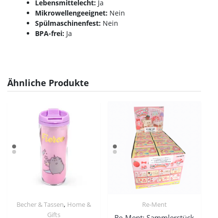
Lebensmittelecht:
Ja
Mikrowellengeeignet:
Nein
Spülmaschinenfest:
Nein
BPA-frei:
Ja
Ähnliche Produkte
,
Becher & Tassen
Home &
Re-Ment
Gifts
Re-Ment: Sammlerstück