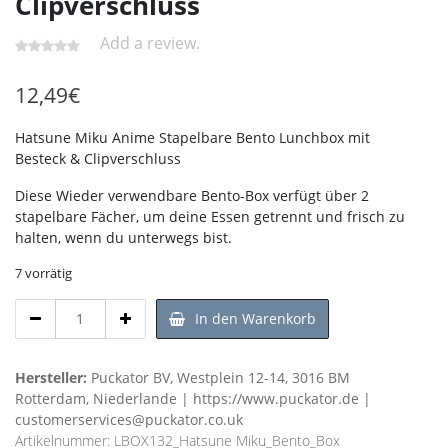
Clipverschluss
Add a review.
12,49
€
Hatsune Miku Anime Stapelbare Bento Lunchbox mit
Besteck & Clipverschluss
Diese Wieder verwendbare Bento-Box verfügt über 2
stapelbare Fächer, um deine Essen getrennt und frisch zu
halten, wenn du unterwegs bist.
7 vorrätig
Hatsune
In den Warenkorb
Miku
Stapelbare
Bento
Hersteller:
Puckator BV, Westplein 12-14, 3016 BM
mit
Rotterdam, Niederlande | https://www.puckator.de |
Besteck
customerservices@puckator.co.uk
&
Artikelnummer:
LBOX132_Hatsune Miku_Bento_Box