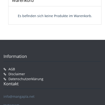
Warenkorb
gewähl
werde
Es befinden sich keine Produkte im Warenkorb.
Information
AGB
Disclaimer
Datenschutzerklärung
Kontakt
info@mangapla.net