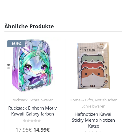
Ähnliche Produkte
16.5%
,
,
,
Rucksack
Schreibwaren
Home & Gifts
Notizbücher
Schreibwaren
Rucksack Einhorn Motiv
Kawaii Galaxy farben
Haftnotizen Kawaii
Sticky Memo Notizen
Katze
Bewertet
Ursprünglicher
Aktueller
17,95
€
14,99
€
mit