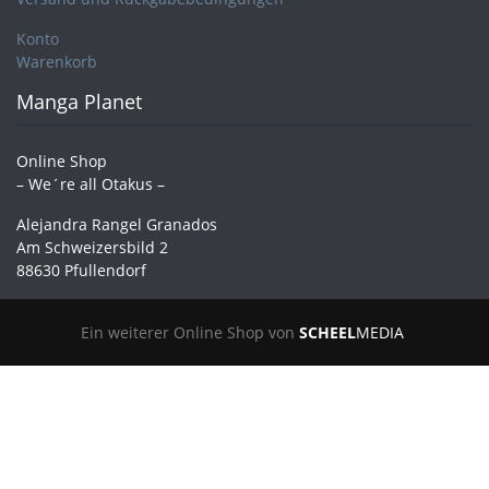
Konto
Warenkorb
Manga Planet
Online Shop
– We´re all Otakus –
Alejandra Rangel Granados
Am Schweizersbild 2
88630 Pfullendorf
Ein weiterer Online Shop von
SCHEEL
MEDIA