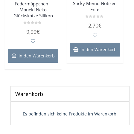
Sticky Memo Notizen
Federmäppchen –
Ente
Maneki Neko
Glückskatze Silikon
Bewertet
2,70
€
mit
Bewertet
0
9,99
€
mit
von
0
5
von
5
In den Warenkorb
In den Warenkorb
Warenkorb
Es befinden sich keine Produkte im Warenkorb.