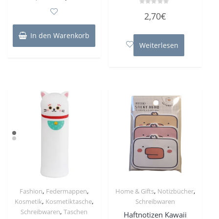
0
Preis
Preis
von
Bewertet
2,70
€
5
mit
war:
ist:
0
von
17,95€
14,99€.
In den Warenkorb
5
Weiterlesen
,
,
,
,
Fashion
Federmappen
Home & Gifts
Notizbücher
,
,
Kosmetik
Kosmetiktasche
Schreibwaren
,
Schreibwaren
Taschen
Haftnotizen Kawaii