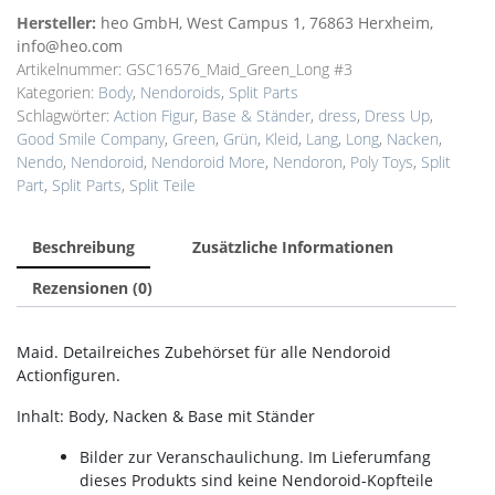
Hersteller:
heo GmbH, West Campus 1, 76863 Herxheim,
info@heo.com
Artikelnummer:
GSC16576_Maid_Green_Long #3
Kategorien:
Body
,
Nendoroids
,
Split Parts
Schlagwörter:
Action Figur
,
Base & Ständer
,
dress
,
Dress Up
,
Good Smile Company
,
Green
,
Grün
,
Kleid
,
Lang
,
Long
,
Nacken
,
Nendo
,
Nendoroid
,
Nendoroid More
,
Nendoron
,
Poly Toys
,
Split
Part
,
Split Parts
,
Split Teile
Beschreibung
Zusätzliche Informationen
Rezensionen (0)
Maid. Detailreiches Zubehörset für alle Nendoroid
Actionfiguren.
Inhalt: Body, Nacken & Base mit Ständer
Bilder zur Veranschaulichung.
Im Lieferumfang
dieses Produkts sind keine Nendoroid-Kopfteile