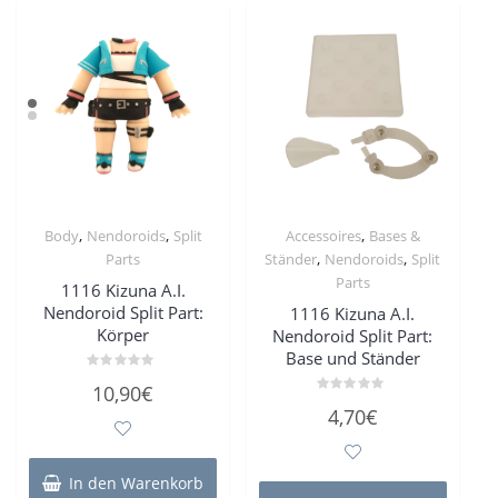
,
,
,
Body
Nendoroids
Split
Accessoires
Bases &
,
,
Parts
Ständer
Nendoroids
Split
Parts
1116 Kizuna A.I.
Nendoroid Split Part:
1116 Kizuna A.I.
Körper
Nendoroid Split Part:
Base und Ständer
Bewertet
10,90
€
mit
Bewertet
0
4,70
€
mit
von
0
5
von
5
In den Warenkorb