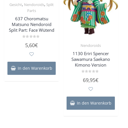
,
,
Gesicht
Nendoroids
Split
Parts
637 Choromatsu
Matsuno Nendoroid
Split Part: Face Wütend
Bewertet
5,60
€
Nendoroids
mit
0
von
1130 Eriri Spencer
5
Sawamura Saekano
Kimono Version
In den Warenkorb
Bewertet
69,95
€
mit
0
von
5
In den Warenkorb