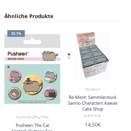
Ähnliche Produkte
25.1%
Re-Ment
Re-Ment: Sammlerstück
Sanrio Characters Kawaii
Cake Shop
,
Home & Gifts
Pins
Bewertet
14,50
€
Pusheen The Cat
mit
0
Ansteck-Buttons 5er-