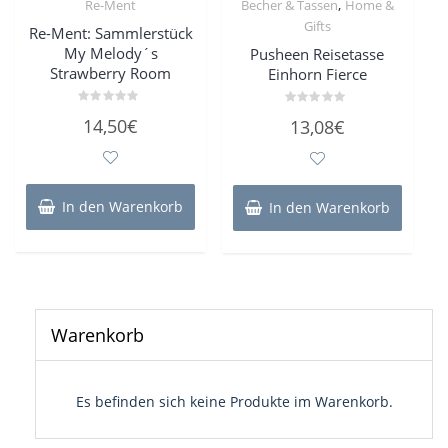
,
Re-Ment
Becher & Tassen
Home &
Gifts
Re-Ment: Sammlerstück
My Melody´s
Pusheen Reisetasse
Strawberry Room
Einhorn Fierce
Bewertet
Bewertet
14,50
€
13,08
€
mit
mit
0
0
von
von
5
5
In den Warenkorb
In den Warenkorb
Warenkorb
Es befinden sich keine Produkte im Warenkorb.