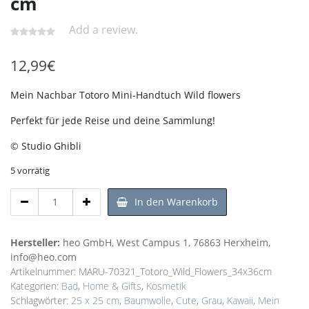
cm
Add a review.
12,99
€
Mein Nachbar Totoro Mini-Handtuch Wild flowers
Perfekt für jede Reise und deine Sammlung!
© Studio Ghibli
5 vorrätig
Mein
In den Warenkorb
Nachbar
Totoro
Mini-
Hersteller:
heo GmbH, West Campus 1, 76863 Herxheim,
Handtuch
info@heo.com
Wild
Artikelnummer:
MARU-70321_Totoro_Wild_Flowers_34x36cm
flowers
Kategorien:
Bad
,
Home & Gifts
,
Kosmetik
25
Schlagwörter:
25 x 25 cm
,
Baumwolle
,
Cute
,
Grau
,
Kawaii
,
Mein