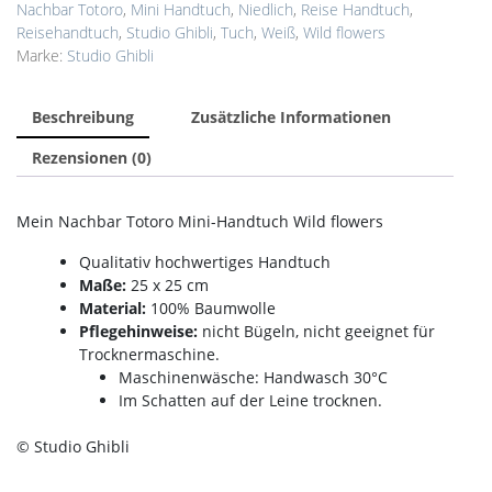
x
Nachbar Totoro
,
Mini Handtuch
,
Niedlich
,
Reise Handtuch
,
25
Reisehandtuch
,
Studio Ghibli
,
Tuch
,
Weiß
,
Wild flowers
cm
Marke:
Studio Ghibli
Menge
Beschreibung
Zusätzliche Informationen
Rezensionen (0)
Mein Nachbar Totoro Mini-Handtuch Wild flowers
Qualitativ hochwertiges Handtuch
Maße:
25 x 25 cm
Material:
100% Baumwolle
Pflegehinweise:
nicht Bügeln, nicht geeignet für
Trocknermaschine.
Maschinenwäsche: Handwasch 30°C
Im Schatten auf der Leine trocknen.
© Studio Ghibli