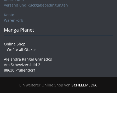
Versand und Rückgabebedingungen
Konto
Warenkorb
Manga Planet
Online Shop
– We´re all Otakus –
Alejandra Rangel Granados
Am Schweizersbild 2
88630 Pfullendorf
Ein weiterer Online Shop von
SCHEEL
MEDIA