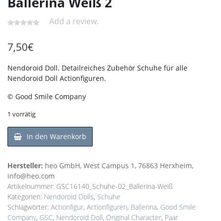
Ballerina Weiß 2
Add a review.
7,50
€
Nendoroid Doll. Detailreiches Zubehör Schuhe für alle
Nendoroid Doll Actionfiguren.
© Good Smile Company
1 vorrätig
In den Warenkorb
Hersteller:
heo GmbH, West Campus 1, 76863 Herxheim,
info@heo.com
Artikelnummer:
GSC16140_Schuhe-02_Ballerina-Weiß
Kategorien:
Nendoroid Dolls
,
Schuhe
Schlagwörter:
Actionfigur
,
Actionfiguren
,
Ballerina
,
Good Smile
Company
,
GSC
,
Nendoroid Doll
,
Original Character
,
Paar