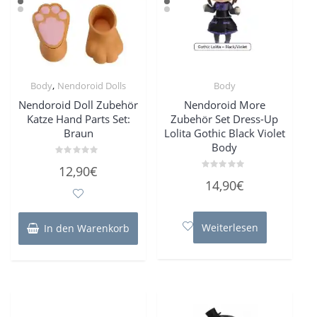
,
Body
Nendoroid Dolls
Body
Nendoroid Doll Zubehör
Nendoroid More
Katze Hand Parts Set:
Zubehör Set Dress-Up
Braun
Lolita Gothic Black Violet
Body
Bewertet
12,90
€
mit
Bewertet
0
14,90
€
mit
von
0
5
von
5
Weiterlesen
In den Warenkorb