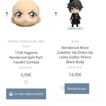
,
,
Gesicht
Nendoroids
Split
Body
Parts
Nendoroid More
Zubehör Set Dress-Up
1536 Kagome
Lolita Gothic Prince
Nendoroid Split Part:
Black Body
Face#2 Combat
Bewertet
Bewertet
14,90
€
6,99
€
mit
mit
0
0
von
von
5
5
Weiterlesen
In den Warenkorb