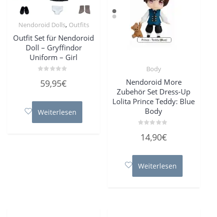
,
Nendoroid Dolls
Outfits
Outfit Set für Nendoroid
Doll – Gryffindor
Uniform – Girl
Body
Bewertet
Nendoroid More
59,95
€
mit
0
Zubehör Set Dress-Up
von
Lolita Prince Teddy: Blue
5
Body
Weiterlesen
Bewertet
14,90
€
mit
0
von
5
Weiterlesen