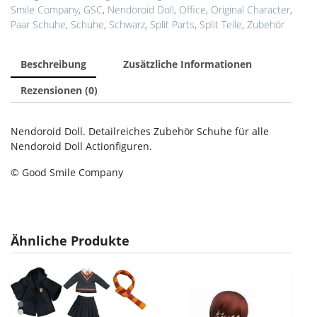
Smile Company
,
GSC
,
Nendoroid Doll
,
Office
,
Original Character
,
Paar Schuhe
,
Schuhe
,
Schwarz
,
Split Parts
,
Split Teile
,
Zubehör
Beschreibung
Zusätzliche Informationen
Rezensionen (0)
Nendoroid Doll. Detailreiches Zubehör Schuhe für alle
Nendoroid Doll Actionfiguren.
© Good Smile Company
Ähnliche Produkte