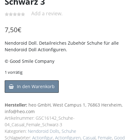
Schwarz 3
Add a review.
7,50
€
Nendoroid Doll. Detailreiches Zubehör Schuhe für alle
Nendoroid Doll Actionfiguren.
© Good Smile Company
1 vorrätig
In den Warenkorb
Hersteller:
heo GmbH, West Campus 1, 76863 Herxheim,
info@heo.com
Artikelnummer:
GSC16142_Schuhe-
04_Casual_Female_Schwarz-3
Kategorien:
Nendoroid Dolls
,
Schuhe
Schlagwörter:
Actionfigur
,
Actionfiguren
,
Casual
,
Female
,
Good