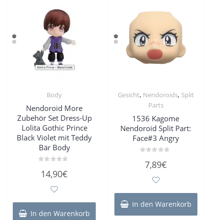
,
,
Body
Gesicht
Nendoroids
Split
Parts
Nendoroid More
Zubehör Set Dress-Up
1536 Kagome
Lolita Gothic Prince
Nendoroid Split Part:
Black Violet mit Teddy
Face#3 Angry
Bär Body
Bewertet
7,89
€
mit
Bewertet
0
14,90
€
mit
von
0
5
von
5
In den Warenkorb
In den Warenkorb