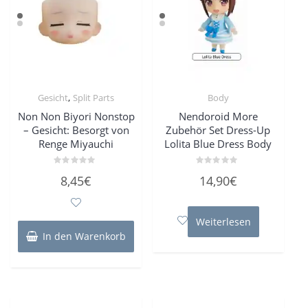
,
Gesicht
Split Parts
Body
Non Non Biyori Nonstop
Nendoroid More
– Gesicht: Besorgt von
Zubehör Set Dress-Up
Renge Miyauchi
Lolita Blue Dress Body
Bewertet
Bewertet
8,45
€
14,90
€
mit
mit
0
0
von
von
5
5
Weiterlesen
In den Warenkorb