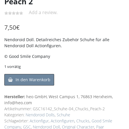
Peach 2
Add a review.
7,50
€
Nendoroid Doll. Detailreiches Zubehör Schuhe für alle
Nendoroid Doll Actionfiguren.
© Good Smile Company
1 vorrätig
In den Warenkorb
Hersteller:
heo GmbH, West Campus 1, 76863 Herxheim,
info@heo.com
Artikelnummer:
GSC16142_Schuhe-04_Chucks_Peach-2
Kategorien:
Nendoroid Dolls
,
Schuhe
Schlagwörter:
Actionfigur
,
Actionfiguren
,
Chucks
,
Good Smile
Company
,
GSC
,
Nendoroid Doll
,
Original Character
,
Paar