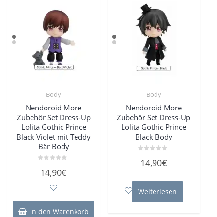
Body
Body
Nendoroid More
Nendoroid More
Zubehör Set Dress-Up
Zubehör Set Dress-Up
Lolita Gothic Prince
Lolita Gothic Prince
Black Violet mit Teddy
Black Body
Bär Body
Bewertet
14,90
€
mit
Bewertet
0
14,90
€
mit
von
0
5
von
5
Weiterlesen
In den Warenkorb