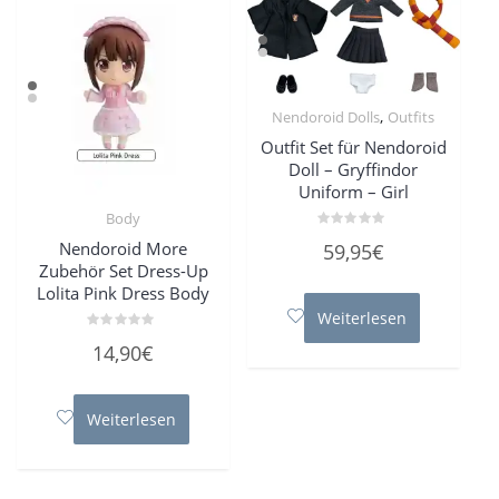
,
Nendoroid Dolls
Outfits
Outfit Set für Nendoroid
Doll – Gryffindor
Uniform – Girl
Body
Bewertet
Nendoroid More
59,95
€
mit
0
Zubehör Set Dress-Up
von
Lolita Pink Dress Body
5
Weiterlesen
Bewertet
14,90
€
mit
0
von
5
Weiterlesen