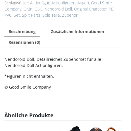
Doll
Schlagwörter:
Actionfigur
,
Actionfiguren
,
Augen
,
Good Smile
Eyes
Company
,
Grün
,
GSC
,
Nendoroid Doll
,
Original Character
,
PE
,
-
PVC
,
Set
,
Split Parts
,
Split Teile
,
Zubehör
*Grün*
Menge
Beschreibung
Zusätzliche Informationen
Rezensionen (0)
Nendoroid Doll. Detailreiches Zubehörset für alle
Nendoroid Doll Actionfiguren.
*Figuren nicht enthalten.
© Good Smile Company
Ähnliche Produkte