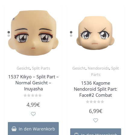
,
,
,
Gesicht
Split Parts
Gesicht
Nendoroids
Split
Parts
1537 Kikyo – Split Part –
Normal Gesicht –
1536 Kagome
Inuyasha
Nendoroid Split Part:
Face#2 Combat
Bewertet
4,99
€
mit
Bewertet
0
6,99
€
mit
von
0
5
von
5
In den Warenkorb