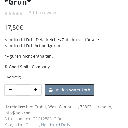
*Grün*
Add a review.
17,50
€
Nendoroid Doll. Detailreiches Zubehörset für alle
Nendoroid Doll Actionfiguren.
*Figuren nicht enthalten.
© Good Smile Company
5 vorrätig
Nendoroid
In den Warenkorb
Doll
-
More
Hersteller:
heo GmbH, West Campus 1, 76863 Herxheim,
Zubehör
info@heo.com
-
Artikelnummer:
GSC12886_Grün
Set
Kategorien:
Gesicht
,
Nendoroid Dolls