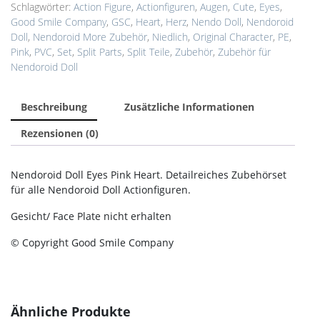
Doll
Schlagwörter:
Action Figure
,
Actionfiguren
,
Augen
,
Cute
,
Eyes
,
Eyes
Good Smile Company
,
GSC
,
Heart
,
Herz
,
Nendo Doll
,
Nendoroid
-
Doll
,
Nendoroid More Zubehör
,
Niedlich
,
Original Character
,
PE
,
Pink
Pink
,
PVC
,
Set
,
Split Parts
,
Split Teile
,
Zubehör
,
Zubehör für
Herz
Nendoroid Doll
Menge
Beschreibung
Zusätzliche Informationen
Rezensionen (0)
Nendoroid Doll Eyes Pink Heart. Detailreiches Zubehörset
für alle Nendoroid Doll Actionfiguren.
Gesicht/ Face Plate nicht erhalten
© Copyright Good Smile Company
Ähnliche Produkte