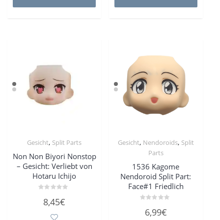
,
,
,
Gesicht
Split Parts
Gesicht
Nendoroids
Split
Parts
Non Non Biyori Nonstop
– Gesicht: Verliebt von
1536 Kagome
Hotaru Ichijo
Nendoroid Split Part:
Face#1 Friedlich
Bewertet
8,45
€
mit
Bewertet
0
6,99
€
mit
von
0
5