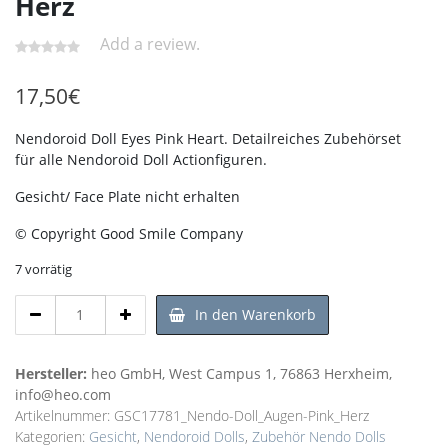
Herz
Add a review.
17,50
€
Nendoroid Doll Eyes Pink Heart. Detailreiches Zubehörset
für alle Nendoroid Doll Actionfiguren.
Gesicht/ Face Plate nicht erhalten
© Copyright Good Smile Company
7 vorrätig
Nendoroid
In den Warenkorb
Doll
-
More
Hersteller:
heo GmbH, West Campus 1, 76863 Herxheim,
Zubehör
info@heo.com
-
Artikelnummer:
GSC17781_Nendo-Doll_Augen-Pink_Herz
Set
Kategorien:
Gesicht
,
Nendoroid Dolls
,
Zubehör Nendo Dolls