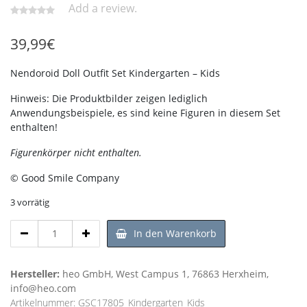
Add a review.
39,99
€
Nendoroid Doll Outfit Set Kindergarten – Kids
Hinweis: Die Produktbilder zeigen lediglich
Anwendungsbeispiele, es sind keine Figuren in diesem Set
enthalten!
Figurenkörper nicht enthalten.
© Good Smile Company
3 vorrätig
Nendoroid
In den Warenkorb
Doll
Outfit
Set
Hersteller:
heo GmbH, West Campus 1, 76863 Herxheim,
Kindergarten
info@heo.com
-
Artikelnummer:
GSC17805_Kindergarten_Kids