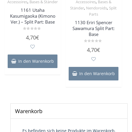
,
,
Accessoires
Bases & Ständer
Accessoires
Bases &
,
,
Ständer
Nendoroids
Split
1161 Utaha
Parts
Kasumigaoka (Kimono
Ver.) – Split Part: Base
1130 Eriri Spencer
Sawamura Split Part:
Base
Bewertet
4,70
€
mit
0
von
Bewertet
5
4,70
€
mit
0
von
In den Warenkorb
5
In den Warenkorb
Warenkorb
Es befinden sich keine Produkte im Warenkorb.