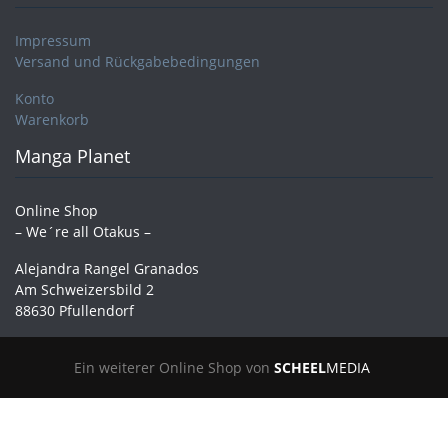
Impressum
Versand und Rückgabebedingungen
Konto
Warenkorb
Manga Planet
Online Shop
– We´re all Otakus –
Alejandra Rangel Granados
Am Schweizersbild 2
88630 Pfullendorf
Ein weiterer Online Shop von
SCHEEL
MEDIA