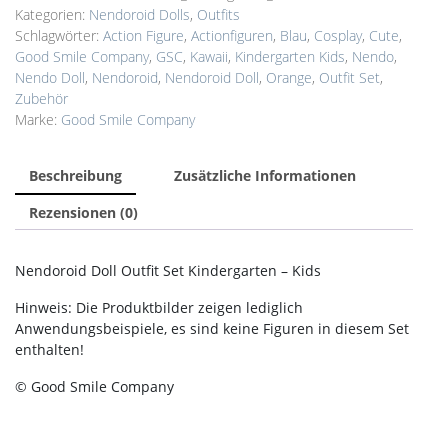
Kids
Kategorien:
Nendoroid Dolls
,
Outfits
Menge
Schlagwörter:
Action Figure
,
Actionfiguren
,
Blau
,
Cosplay
,
Cute
,
Good Smile Company
,
GSC
,
Kawaii
,
Kindergarten Kids
,
Nendo
,
Nendo Doll
,
Nendoroid
,
Nendoroid Doll
,
Orange
,
Outfit Set
,
Zubehör
Marke:
Good Smile Company
Beschreibung
Zusätzliche Informationen
Rezensionen (0)
Nendoroid Doll Outfit Set Kindergarten – Kids
Hinweis: Die Produktbilder zeigen lediglich
Anwendungsbeispiele, es sind keine Figuren in diesem Set
enthalten!
© Good Smile Company