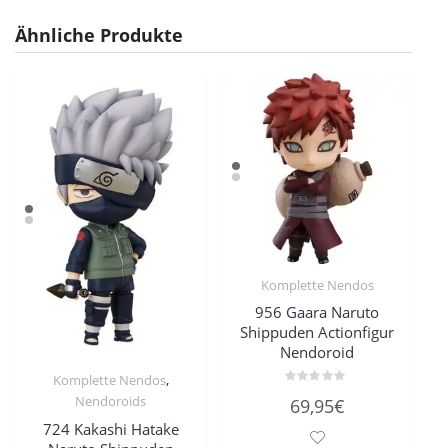
Ähnliche Produkte
Komplette Nendos
956 Gaara Naruto
Shippuden Actionfigur
Nendoroid
,
Komplette Nendos
Bewertet
Nendoroids
69,95
€
mit
0
724 Kakashi Hatake
von
5