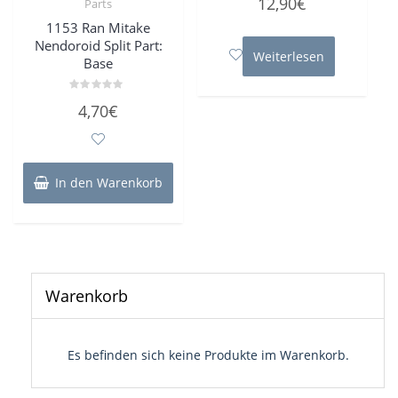
12,90
€
Parts
mit
0
1153 Ran Mitake
von
5
Nendoroid Split Part:
Weiterlesen
Base
Bewertet
4,70
€
mit
0
von
5
In den Warenkorb
Warenkorb
Es befinden sich keine Produkte im Warenkorb.