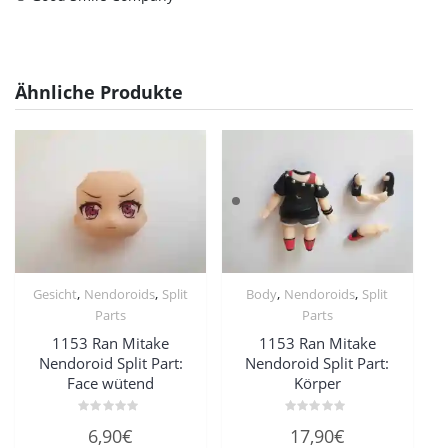
Ähnliche Produkte
,
,
,
,
Gesicht
Nendoroids
Split
Body
Nendoroids
Split
Parts
Parts
1153 Ran Mitake
1153 Ran Mitake
Nendoroid Split Part:
Nendoroid Split Part:
Face wütend
Körper
Bewertet
Bewertet
6,90
€
17,90
€
mit
mit