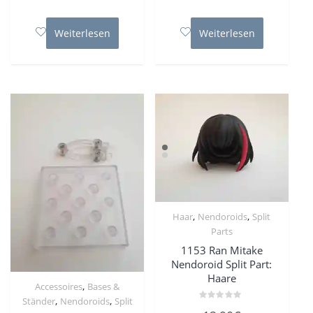
0
0
von
von
5
5
Weiterlesen
Weiterlesen
,
,
Haar
Nendoroids
Split
Parts
1153 Ran Mitake
Nendoroid Split Part:
Haare
,
Accessoires
Bases &
,
,
Ständer
Nendoroids
Split
Bewertet