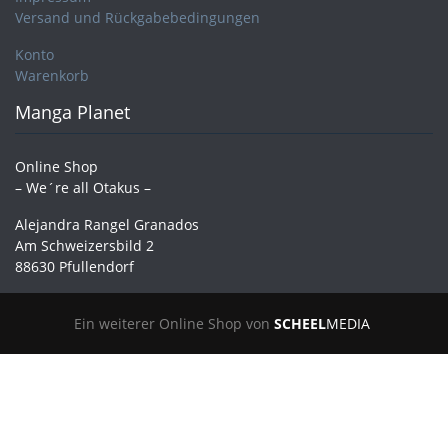
Versand und Rückgabebedingungen
Konto
Warenkorb
Manga Planet
Online Shop
– We´re all Otakus –
Alejandra Rangel Granados
Am Schweizersbild 2
88630 Pfullendorf
Ein weiterer Online Shop von
SCHEEL
MEDIA