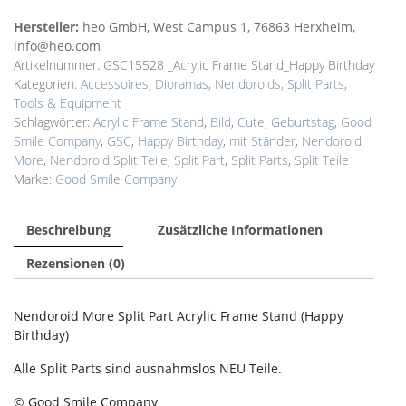
Split
Part
Hersteller:
heo GmbH, West Campus 1, 76863 Herxheim,
Acrylic
info@heo.com
Frame
Artikelnummer:
GSC15528 _Acrylic Frame Stand_Happy Birthday
Stand
Kategorien:
Accessoires
,
Dioramas
,
Nendoroids
,
Split Parts
,
(Happy
Tools & Equipment
Birthday)
Schlagwörter:
Acrylic Frame Stand
,
Bild
,
Cute
,
Geburtstag
,
Good
Menge
Smile Company
,
GSC
,
Happy Birthday
,
mit Ständer
,
Nendoroid
More
,
Nendoroid Split Teile
,
Split Part
,
Split Parts
,
Split Teile
Marke:
Good Smile Company
Beschreibung
Zusätzliche Informationen
Rezensionen (0)
Nendoroid More Split Part Acrylic Frame Stand (Happy
Birthday)
Alle Split Parts sind ausnahmslos NEU Teile.
© Good Smile Company