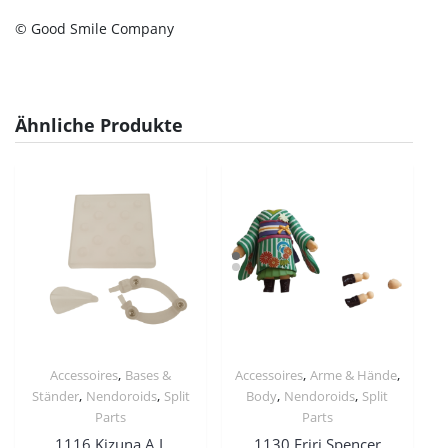
© Good Smile Company
Ähnliche Produkte
,
,
,
Accessoires
Bases &
Accessoires
Arme & Hände
,
,
,
,
Ständer
Nendoroids
Split
Body
Nendoroids
Split
Parts
Parts
1116 Kizuna A.I.
1130 Eriri Spencer