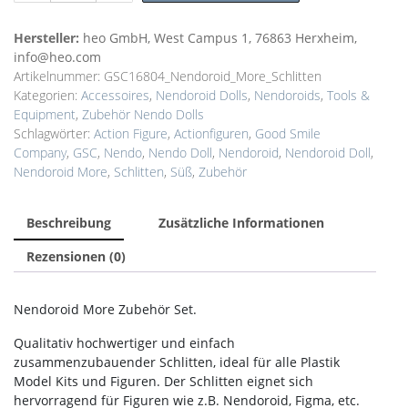
Zubehör
Accessoire
Hersteller:
heo GmbH, West Campus 1, 76863 Herxheim,
Schlitten
info@heo.com
Menge
Artikelnummer:
GSC16804_Nendoroid_More_Schlitten
Kategorien:
Accessoires
,
Nendoroid Dolls
,
Nendoroids
,
Tools &
Equipment
,
Zubehör Nendo Dolls
Schlagwörter:
Action Figure
,
Actionfiguren
,
Good Smile
Company
,
GSC
,
Nendo
,
Nendo Doll
,
Nendoroid
,
Nendoroid Doll
,
Nendoroid More
,
Schlitten
,
Süß
,
Zubehör
Beschreibung
Zusätzliche Informationen
Rezensionen (0)
Nendoroid More Zubehör Set.
Qualitativ hochwertiger und einfach
zusammenzubauender Schlitten, ideal für alle Plastik
Model Kits und Figuren. Der Schlitten eignet sich
hervorragend für Figuren wie z.B. Nendoroid, Figma, etc.