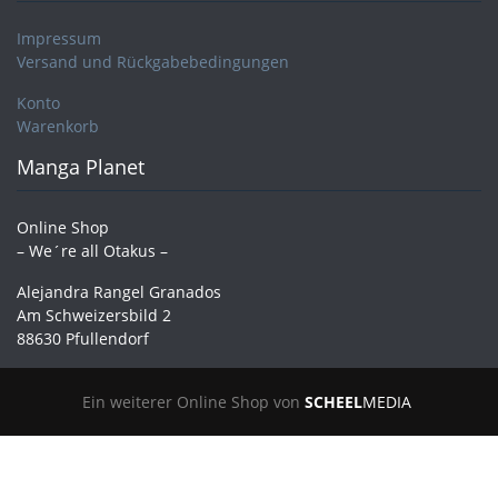
Impressum
Versand und Rückgabebedingungen
Konto
Warenkorb
Manga Planet
Online Shop
– We´re all Otakus –
Alejandra Rangel Granados
Am Schweizersbild 2
88630 Pfullendorf
Ein weiterer Online Shop von
SCHEEL
MEDIA