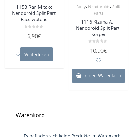
,
,
1153 Ran Mitake
Body
Nendoroids
Split
Nendoroid Split Part:
Parts
Face wütend
1116 Kizuna A.I.
Nendoroid Split Part:
Bewertet
Körper
6,90
€
mit
0
von
Bewertet
5
10,90
€
mit
Weiterlesen
0
von
5
In den Warenkorb
Warenkorb
Es befinden sich keine Produkte im Warenkorb.