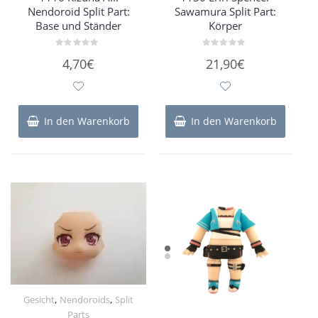
Nendoroid Split Part:
Sawamura Split Part:
Base und Ständer
Körper
Bewertet
Bewertet
4,70
€
21,90
€
mit
mit
0
0
von
von
5
5
In den Warenkorb
In den Warenkorb
,
,
Gesicht
Nendoroids
Split
Parts