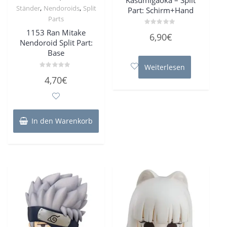
,
,
Ständer
Nendoroids
Split
Part: Schirm+Hand
Parts
1153 Ran Mitake
Bewertet
6,90
€
mit
Nendoroid Split Part:
0
von
Base
5
Weiterlesen
Bewertet
4,70
€
mit
0
von
5
In den Warenkorb