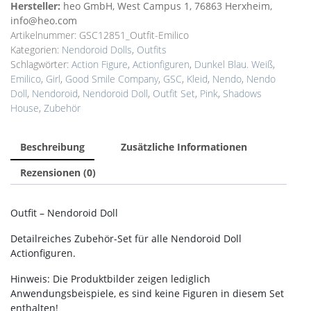
Shadows
Hersteller:
heo GmbH, West Campus 1, 76863 Herxheim,
House
info@heo.com
-
Artikelnummer:
GSC12851_Outfit-Emilico
Emilico
Kategorien:
Nendoroid Dolls
,
Outfits
Menge
Schlagwörter:
Action Figure
,
Actionfiguren
,
Dunkel Blau. Weiß
,
Emilico
,
Girl
,
Good Smile Company
,
GSC
,
Kleid
,
Nendo
,
Nendo
Doll
,
Nendoroid
,
Nendoroid Doll
,
Outfit Set
,
Pink
,
Shadows
House
,
Zubehör
Beschreibung
Zusätzliche Informationen
Rezensionen (0)
Outfit – Nendoroid Doll
Detailreiches Zubehör-Set für alle Nendoroid Doll
Actionfiguren.
Hinweis: Die Produktbilder zeigen lediglich
Anwendungsbeispiele, es sind keine Figuren in diesem Set
enthalten!