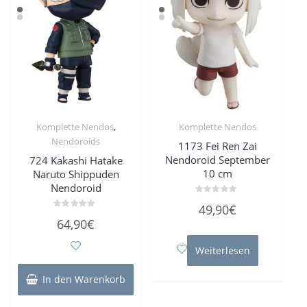
,
Komplette Nendos
Komplette Nendos
Nendoroids
1173 Fei Ren Zai
Nendoroid September
724 Kakashi Hatake
10 cm
Naruto Shippuden
Nendoroid
Bewertet
49,90
€
mit
Bewertet
0
64,90
€
mit
von
0
5
von
Weiterlesen
5
In den Warenkorb