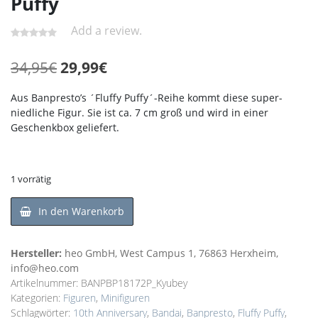
Puffy
Add a review.
Ursprünglicher
Aktueller
34,95
€
29,99
€
Preis
Preis
Aus Banpresto’s ´Fluffy Puffy´-Reihe kommt diese super-
war:
ist:
niedliche Figur. Sie ist ca. 7 cm groß und wird in einer
Geschenkbox geliefert.
34,95€
29,99€.
1 vorrätig
In den Warenkorb
Hersteller:
heo GmbH, West Campus 1, 76863 Herxheim,
info@heo.com
Artikelnummer:
BANPBP18172P_Kyubey
Kategorien:
Figuren
,
Minifiguren
Schlagwörter:
10th Anniversary
,
Bandai
,
Banpresto
,
Fluffy Puffy
,