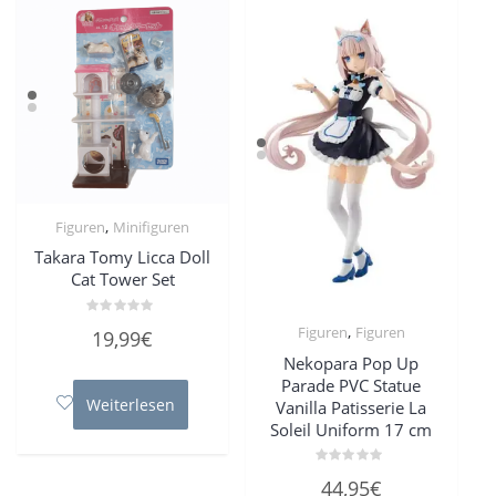
,
Figuren
Minifiguren
Takara Tomy Licca Doll
Cat Tower Set
Bewertet
,
Figuren
Figuren
19,99
€
mit
0
Nekopara Pop Up
von
5
Parade PVC Statue
Weiterlesen
Vanilla Patisserie La
Soleil Uniform 17 cm
Bewertet
44,95
€
mit