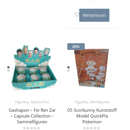
0
von
5
Weiterlesen
25%
,
,
Figuren
Gacha-Pon
Figuren
Minifiguren
Gashapon – Fei Ren Zai
05 Scorbunny Kunststoff
– Capsule Collection –
Model QuickPla
Sammelfiguren
Pokemon