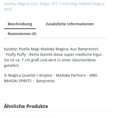
Kyubey
,
Magical Girls
,
Magie
,
PET
,
Puella Magi Madoka Magica
,
Weiß
Beschreibung
Zusätzliche Informationen
Rezensionen (0)
Kyubey: Puella Magi Madoka Magica. Aus Banpresto’s
´Fluffy Puffy´-Reihe kommt diese super-niedliche Figur.
Sie ist ca. 7 cm groß und wird in einer Geschenkbox
geliefert.
© Magica Quartet / Aniplex・Madoka Partners・MBS
BANDAI SPIRITS・ Banpresto
Ähnliche Produkte