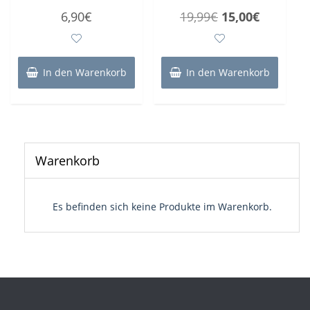
Bewertet
Bewertet
Ursprünglicher
Aktueller
6,90
€
19,99
€
15,00
€
mit
mit
0
0
Preis
Preis
von
von
5
5
war:
ist:
19,99€
15,00€.
In den Warenkorb
In den Warenkorb
Warenkorb
Es befinden sich keine Produkte im Warenkorb.