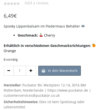
Add a review.
6,49
€
Spooky Lippenbalsam im Fledermaus Behälter
Geschmack:
Cherry
Erhältlich in verschiedenen Geschmacksrichtungen:
Orange
8 vorrätig
Spooky
In den Warenkorb
Lippenbalsam
im
Fledermaus
Hersteller:
Puckator BV, Westplein 12-14, 3016 BM
Behälter
Rotterdam, Niederlande | https://www.puckator.de |
-
customerservices@puckator.co.uk
Cherry
Sicherheitshinweise:
Dies ist kein Spielzeug oder
Menge
Lebensmittel.