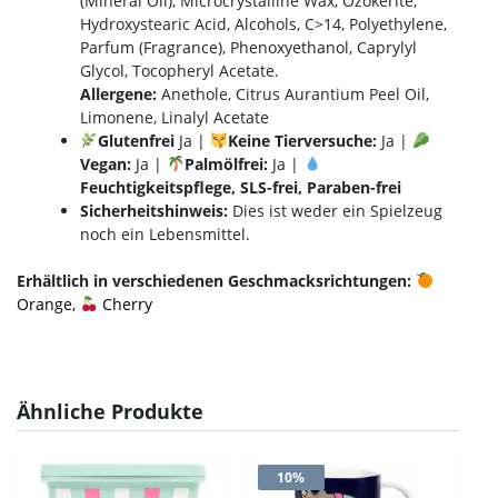
(Mineral Oil), Microcrystalline Wax, Ozokerite,
Hydroxystearic Acid, Alcohols, C>14, Polyethylene,
Parfum (Fragrance), Phenoxyethanol, Caprylyl
Glycol, Tocopheryl Acetate.
Allergene:
Anethole, Citrus Aurantium Peel Oil,
Limonene, Linalyl Acetate
Glutenfrei
Ja |
Keine Tierversuche:
Ja |
Vegan:
Ja |
Palmölfrei:
Ja |
Feuchtigkeitspflege, SLS-frei, Paraben-frei
Sicherheitshinweis:
Dies ist weder ein Spielzeug
noch ein Lebensmittel.
Erhältlich in verschiedenen Geschmacksrichtungen:
Orange,
Cherry
Ähnliche Produkte
10%