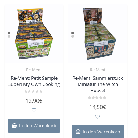
Re-Ment
Re-Ment
Re-Ment: Petit Sample
Re-Ment: Sammlerstück
Super! My Own Cooking
Miniatur The Witch
House!
Bewertet
12,90
€
mit
Bewertet
0
14,50
€
mit
von
0
5
von
5
In den Warenkorb
In den Warenkorb