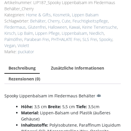
Artikelnummer:
LIP187_Spooky Lippenbalsam im Fledermaus
Behälter_Cherry
Kategorien:
Home & Gifts
,
Kosmetik
,
Lippen Balsam
Schlagwörter:
Behälter
,
Cherry
,
Cute
,
Feuchtigkeitspflege
,
Fledermaus
,
Glutenfrei
,
Halloween
,
Kawaii
,
Keine Tierversuche
,
Kirsch
,
Lip Balm
,
Lippen Pflege
,
LIppenbalsam
,
Niedlich
,
Palmölfrei
,
Parabean Frei
,
PHTHALATE Frei
,
SLS Frei
,
Spooky
,
Vegan
,
Violett
Marke:
puckator
Beschreibung
Zusätzliche Informationen
Rezensionen (0)
Spooky Lippenbalsam im Fledermaus Behälter
Höhe:
3,5 cm
Breite:
5,5 cm
Tiefe:
3,5cm
Material:
Lippen-Balsam und Plastik (äußeres
Gehäuse)
Inhaltsstoffe:
Polyisobutene, Paraffinum Liquidum