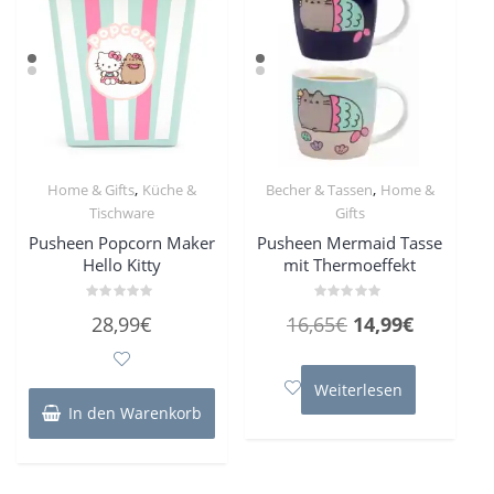
,
,
Home & Gifts
Küche &
Becher & Tassen
Home &
Tischware
Gifts
Pusheen Popcorn Maker
Pusheen Mermaid Tasse
Hello Kitty
mit Thermoeffekt
Bewertet
Bewertet
Ursprünglicher
Aktueller
28,99
€
16,65
€
14,99
€
mit
mit
0
0
Preis
Preis
von
von
5
5
war:
ist:
Weiterlesen
16,65€
14,99€.
In den Warenkorb