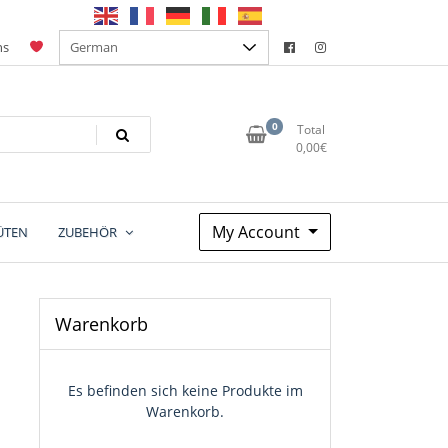
ns
0
Total
0,00
€
My Account
ÜTEN
ZUBEHÖR
Warenkorb
Es befinden sich keine Produkte im
Warenkorb.