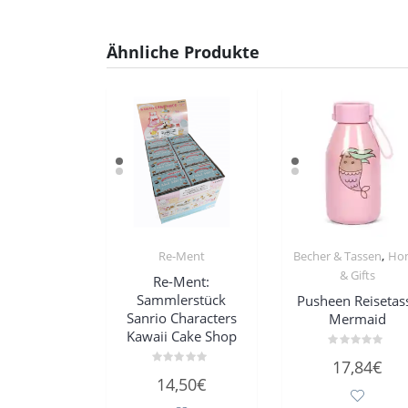
Ähnliche Produkte
,
Re-Ment
Becher & Tassen
Ho
& Gifts
Re-Ment:
Sammlerstück
Pusheen Reisetas
Sanrio Characters
Mermaid
Kawaii Cake Shop
Bewertet
17,84
€
mit
Bewertet
0
14,50
€
mit
von
0
5
von