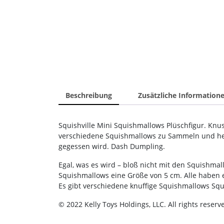
Beschreibung
Zusätzliche Information
Squishville Mini Squishmallows Plüschfigur. Kn
verschiedene Squishmallows zu Sammeln und helf
gegessen wird. Dash Dumpling.
Egal, was es wird – bloß nicht mit den Squishmal
Squishmallows eine Größe von 5 cm. Alle haben e
Es gibt verschiedene knuffige Squishmallows S
© 2022 Kelly Toys Holdings, LLC. All rights reser