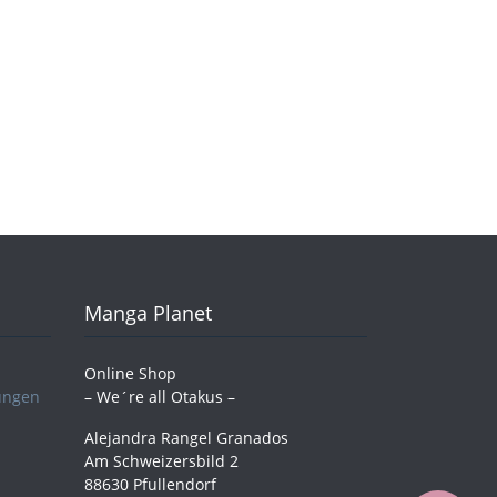
Manga Planet
Online Shop
ungen
– We´re all Otakus –
Alejandra Rangel Granados
Am Schweizersbild 2
88630 Pfullendorf