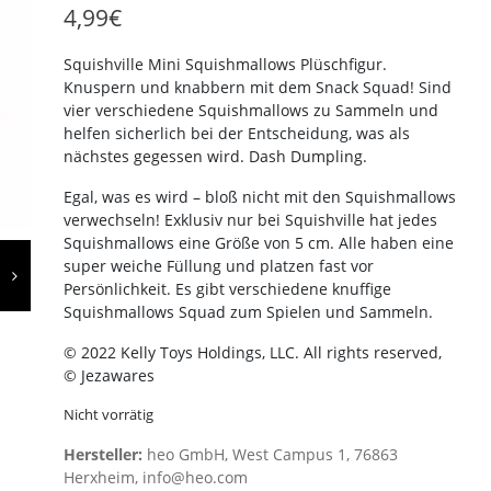
4,99
€
Squishville Mini Squishmallows Plüschfigur.
Knuspern und knabbern mit dem Snack Squad! Sind
vier verschiedene Squishmallows zu Sammeln und
helfen sicherlich bei der Entscheidung, was als
nächstes gegessen wird. Dash Dumpling.
Egal, was es wird – bloß nicht mit den Squishmallows
verwechseln! Exklusiv nur bei Squishville hat jedes
Squishmallows eine Größe von 5 cm. Alle haben eine
super weiche Füllung und platzen fast vor
Persönlichkeit. Es gibt verschiedene knuffige
Squishmallows Squad zum Spielen und Sammeln.
© 2022 Kelly Toys Holdings, LLC. All rights reserved,
© Jezawares
Nicht vorrätig
Hersteller:
heo GmbH, West Campus 1, 76863
Herxheim, info@heo.com