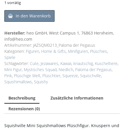
1 vorrätig
In den Warenkorb
Hersteller:
heo GmbH, West Campus 1, 76863 Herxheim,
info@heo.com
Artikelnummer:
JAZSQM0213_Paloma der Pegasus
Kategorien:
Figuren
,
Home & Gifts
,
Minifiguren
,
Plüschies
,
Spiele
Schlagwörter:
Cute
,
Jezawares
,
Kawaii
,
knautschig
,
Kuscheltiere
,
Mini Figur
,
Mystisches Squad
,
Niedlich
,
Paloma der Pegasus
,
Pink
,
Plüschige Welt
,
Plüschtier
,
Squeeze
,
Squischville
,
Squishimallows
,
Squishy
Beschreibung
Zusätzliche Informationen
Rezensionen (0)
Squishville Mini Squishmallows Plüschfigur. Knuspern und