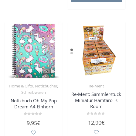
,
,
Home & Gifts
Notizbücher
Re-Ment
Schreibwaren
Re-Ment: Sammlerstück
Miniatur Hamtaro´s
Notizbuch Oh My Pop
Room
Dream A4 Einhorn
Bewertet
Bewertet
12,90
€
9,95
€
mit
mit
0
0
von
von
5
5