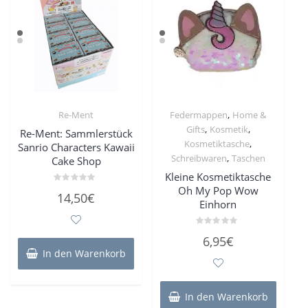
,
Re-Ment
Federmappen
Home &
,
,
Gifts
Kosmetik
Re-Ment: Sammlerstück
,
Kosmetiktasche
Sanrio Characters Kawaii
,
Schreibwaren
Taschen
Cake Shop
Kleine Kosmetiktasche
Oh My Pop Wow
Bewertet
14,50
€
mit
Einhorn
0
von
5
Bewertet
6,95
€
mit
0
In den Warenkorb
von
5
In den Warenkorb