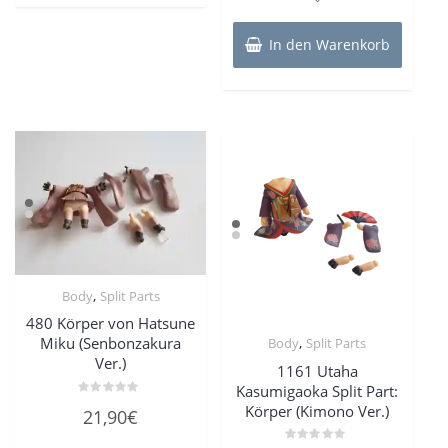
In den Warenkorb
,
Body
Split Parts
480 Körper von Hatsune
Miku (Senbonzakura
,
Body
Split Parts
Ver.)
1161 Utaha
Kasumigaoka Split Part:
Bewertet
Körper (Kimono Ver.)
21,90
€
mit
0
von