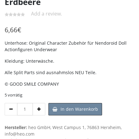
Erdbeere
Add a review.
6,66
€
Unterhose: Original Character Zubehör für Nendoroid Doll
Actionfiguren Underwear
Kleidung:
Unterwäsche.
Alle Split Parts sind ausnahmslos NEU Teile.
© GOOD SMILE COMPANY
5 vorrätig
Unterhose
In den Warenkorb
Nendoroid
Doll
Split
Hersteller:
heo GmbH, West Campus 1, 76863 Herxheim,
Part:
info@heo.com
Unterwäsche