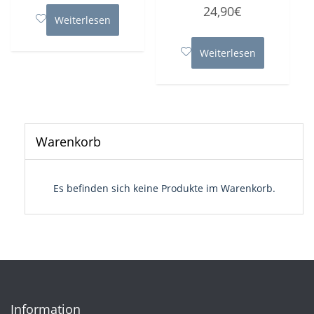
Bewertet
5
24,90
€
mit
Weiterlesen
0
von
5
Weiterlesen
Warenkorb
Es befinden sich keine Produkte im Warenkorb.
Information