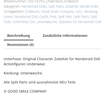
Artikelnummer:
GSC16754_Underwear_Erdbeere
Erdbeere
Kategorien:
Nendoroid Dolls
,
Split Parts
,
Zubehör Nendo Dolls
Menge
Schlagwörter:
Erdbeere
,
Good Smile Company
,
GSC
,
Kleidung
,
Linien
,
Nendoroid Doll
,
Outfit
,
Pink
,
Split Part
,
Split Parts
,
Split
Teile
,
Unterhose Girl
,
Unterwäsche
,
Zubehör für Nendoroid Doll
Beschreibung
Zusätzliche Informationen
Rezensionen (0)
Unterhose: Original Character Zubehör für Nendoroid Doll
Actionfiguren Underwear.
Kleidung:
Unterwäsche.
Alle Split Parts sind ausnahmslos NEU Teile.
© GOOD SMILE COMPANY