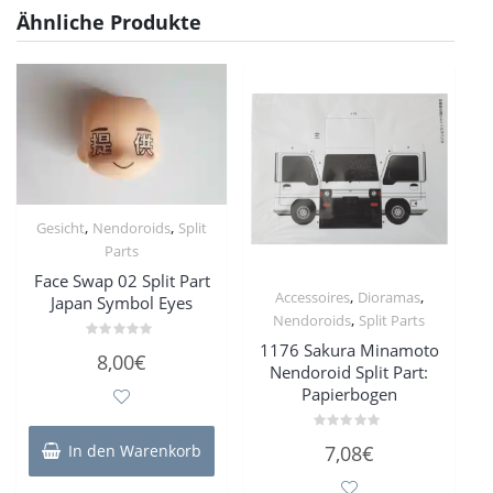
Ähnliche Produkte
,
,
Gesicht
Nendoroids
Split
Parts
Face Swap 02 Split Part
,
,
Accessoires
Dioramas
Japan Symbol Eyes
,
Nendoroids
Split Parts
1176 Sakura Minamoto
Bewertet
8,00
€
mit
Nendoroid Split Part:
0
von
Papierbogen
5
Bewertet
In den Warenkorb
7,08
€
mit
0
von
5