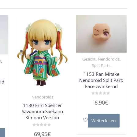
,
,
Gesicht
Nendoroids
,
s
Split Parts
1153 Ran Mitake
Nendoroid Split Part:
id
Face zwinkernd
Nendoroids
Bewertet
6,90
€
mit
1130 Eriri Spencer
0
von
Sawamura Saekano
5
Kimono Version
Weiterlesen
Bewertet
69,95
€
mit