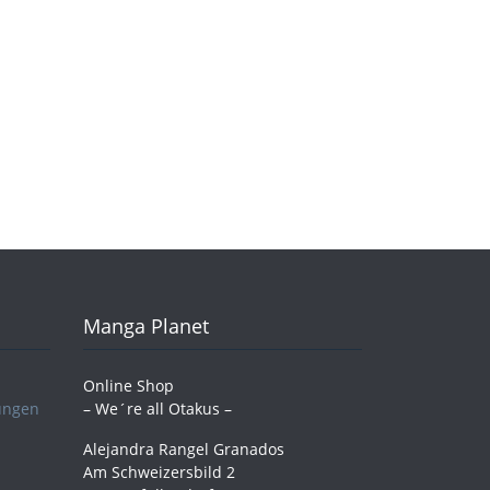
Manga Planet
Online Shop
ungen
– We´re all Otakus –
Alejandra Rangel Granados
Am Schweizersbild 2