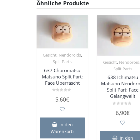
Ähnliche Produkte
,
,
Gesicht
Nendoroids
Split Parts
,
Gesicht
Nendoroid
Split Parts
637 Choromatsu
Matsuno Split Part:
638 Ichimatsu
Face Überrascht
Matsuno Nendoro
Split Part: Face
Gelangweilt
Bewertet
5,60
€
mit
0
von
Bewertet
5
6,90
€
mit
0
von
In den
5
Warenkorb
In den