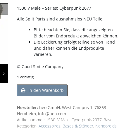
1530 V Male – Series: Cyberpunk 2077
Alle Split Parts sind ausnahmslos NEU Teile.
Bitte beachten Sie, dass die angezeigten
Bilder vom Endprodukt abweichen können.
Die Lackierung erfolgt teilweise von Hand
und daher können die Endprodukte
variieren.
© Good Smile Company
1 vorrätig
In den Warenkorb
Hersteller:
heo GmbH, West Campus 1, 76863
Herxheim, info@heo.com
Artikelnummer:
1530. V Male_Cyberpunk-2077_Base
Kategorien:
Accessoires
,
Bases & Ständer
,
Nendoroids
,