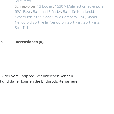
Split Parts
Schlagwörter:
13 Löcher
,
1530 V Male
,
action-adventure
RPG
,
Base
,
Base and Ständer
,
Base für Nendoroid
,
Cyberpunk 2077
,
Good Smile Company
,
GSC
,
knead
,
Nendoroid Split Teile
,
Nendoron
,
Split Part
,
Split Parts
,
Split Teile
en
Rezensionen (0)
en Bilder vom Endprodukt abweichen können.
nd und daher können die Endprodukte variieren.