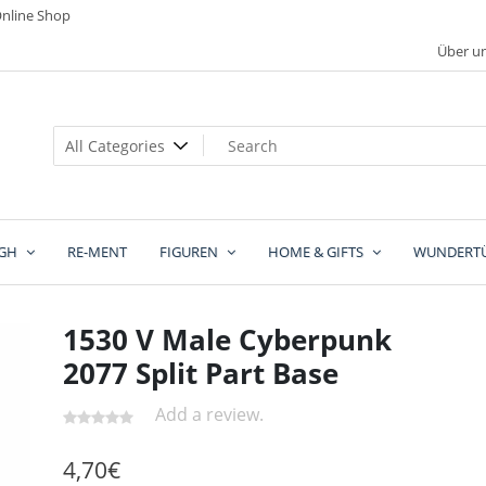
nline Shop
Über u
GH
RE-MENT
FIGUREN
HOME & GIFTS
WUNDERT
1530 V Male Cyberpunk
2077 Split Part Base
Add a review.
4,70
€