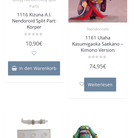
Parts
1116 Kizuna A.I.
Nendoroid Split Part:
Körper
Nendoroids
1161 Utaha
Bewertet
10,90
€
Kasumigaoka Saekano –
mit
0
Kimono Version
von
5
Bewertet
74,95
€
mit
In den Warenkorb
0
von
5
Weiterlesen