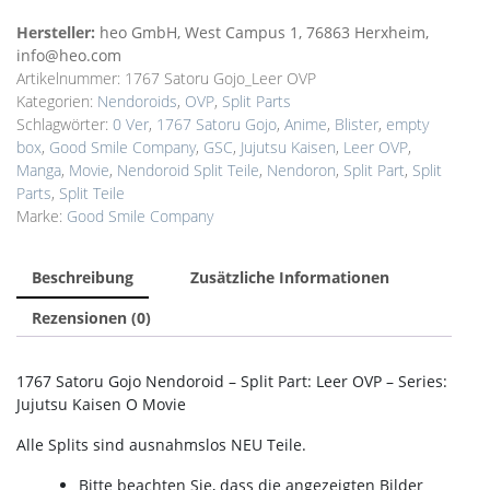
Hersteller:
heo GmbH, West Campus 1, 76863 Herxheim,
info@heo.com
Artikelnummer:
1767 Satoru Gojo_Leer OVP
Kategorien:
Nendoroids
,
OVP
,
Split Parts
Schlagwörter:
0 Ver
,
1767 Satoru Gojo
,
Anime
,
Blister
,
empty
box
,
Good Smile Company
,
GSC
,
Jujutsu Kaisen
,
Leer OVP
,
Manga
,
Movie
,
Nendoroid Split Teile
,
Nendoron
,
Split Part
,
Split
Parts
,
Split Teile
Marke:
Good Smile Company
Beschreibung
Zusätzliche Informationen
Rezensionen (0)
1767 Satoru Gojo Nendoroid – Split Part: Leer OVP – Series:
Jujutsu Kaisen O Movie
Alle Splits sind ausnahmslos NEU Teile.
Bitte beachten Sie, dass die angezeigten Bilder