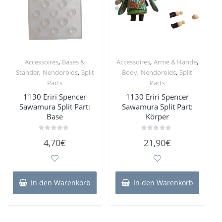
,
,
,
Accessoires
Bases &
Accessoires
Arme & Hände
,
,
,
,
Ständer
Nendoroids
Split
Body
Nendoroids
Split
Parts
Parts
1130 Eriri Spencer
1130 Eriri Spencer
Sawamura Split Part:
Sawamura Split Part:
Base
Körper
Bewertet
Bewertet
4,70
€
21,90
€
mit
mit
0
0
von
von
5
5
In den Warenkorb
In den Warenkorb