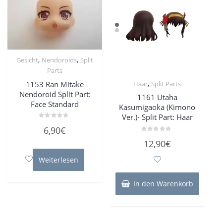
,
,
Gesicht
Nendoroids
Split
Parts
,
1153 Ran Mitake
Haar
Split Parts
Nendoroid Split Part:
1161 Utaha
Face Standard
Kasumigaoka (Kimono
Ver.)- Split Part: Haar
Bewertet
6,90
€
mit
0
Bewertet
12,90
€
von
mit
5
0
von
Weiterlesen
5
In den Warenkorb