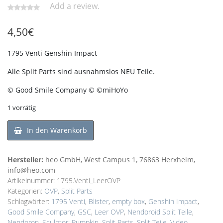
Add a review.
4,50
€
1795 Venti Genshin Impact
Alle Split Parts sind ausnahmslos NEU Teile.
© Good Smile Company © ©miHoYo
1 vorrätig
In den Warenkorb
Hersteller:
heo GmbH, West Campus 1, 76863 Herxheim,
info@heo.com
Artikelnummer:
1795.Venti_LeerOVP
Kategorien:
OVP
,
Split Parts
Schlagwörter:
1795 Venti
,
Blister
,
empty box
,
Genshin Impact
,
Good Smile Company
,
GSC
,
Leer OVP
,
Nendoroid Split Teile
,
Nendoron
,
Sculptor: Pumpkin
,
Split Parts
,
Split Teile
,
Video