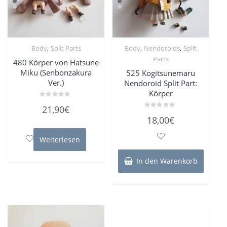
,
,
,
Body
Split Parts
Body
Nendoroids
Split
Parts
480 Körper von Hatsune
Miku (Senbonzakura
525 Kogitsunemaru
Ver.)
Nendoroid Split Part:
Körper
Bewertet
21,90
€
mit
Bewertet
0
18,00
€
mit
von
0
5
von
Weiterlesen
5
In den Warenkorb