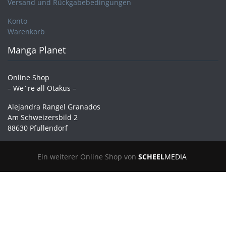
Versand und Rückgabebedingungen
Konto
Warenkorb
Manga Planet
Online Shop
– We´re all Otakus –
Alejandra Rangel Granados
Am Schweizersbild 2
88630 Pfullendorf
Ein weiterer Online Shop von
SCHEEL
MEDIA