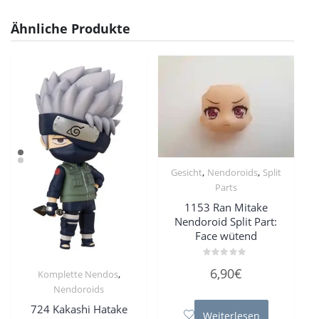
Ähnliche Produkte
,
,
Gesicht
Nendoroids
Split
Parts
1153 Ran Mitake
Nendoroid Split Part:
Face wütend
Bewertet
6,90
€
,
Komplette Nendos
mit
0
Nendoroids
von
5
724 Kakashi Hatake
Weiterlesen