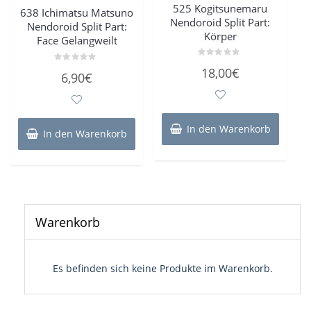
525 Kogitsunemaru
638 Ichimatsu Matsuno
Nendoroid Split Part:
Nendoroid Split Part:
Körper
Face Gelangweilt
Bewertet
18,00
€
Bewertet
mit
6,90
€
mit
0
0
von
von
5
5
In den Warenkorb
In den Warenkorb
Warenkorb
Es befinden sich keine Produkte im Warenkorb.