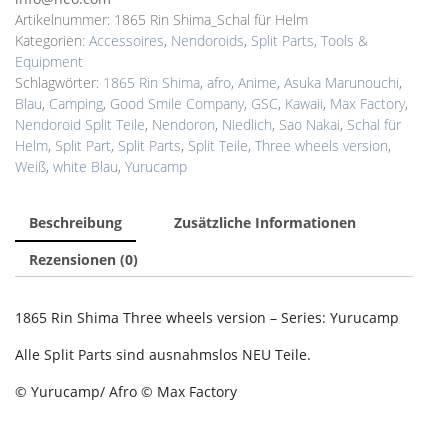
Artikelnummer:
1865 Rin Shima_Schal für Helm
Kategorien:
Accessoires
,
Nendoroids
,
Split Parts
,
Tools &
Equipment
Schlagwörter:
1865 Rin Shima
,
afro
,
Anime
,
Asuka Marunouchi
,
Blau
,
Camping
,
Good Smile Company
,
GSC
,
Kawaii
,
Max Factory
,
Nendoroid Split Teile
,
Nendoron
,
Niedlich
,
Sao Nakai
,
Schal für
Helm
,
Split Part
,
Split Parts
,
Split Teile
,
Three wheels version
,
Weiß
,
white Blau
,
Yurucamp
Beschreibung
Zusätzliche Informationen
Rezensionen (0)
1865 Rin Shima Three wheels version – Series: Yurucamp
Alle Split Parts sind ausnahmslos NEU Teile.
© Yurucamp/ Afro © Max Factory